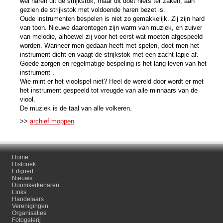
wel haren uit de strijkstok, maar dit doet niets ter zaken, aan
gezien de strijkstok met voldoende haren bezet is.
Oude instrumenten bespelen is niet zo gemakkelijk. Zij zijn hard
van toon. Nieuwe daarentegen zijn warm van muziek, en zuiver
van melodie, alhoewel zij voor het eerst wat moeten afgespeeld
worden. Wanneer men gedaan heeft met spelen, doet men het
instrument dicht en vaagt de strijkstok met een zacht lapje af.
Goede zorgen en regelmatige bespeling is het lang leven van het
instrument .
Wie mint er het vioolspel niet? Heel de wereld door wordt er met
het instrument gespeeld tot vreugde van alle minnaars van de
viool.
De muziek is de taal van alle volkeren.
>>
archief moppen
Home
Historiek
Erfgoed
Nieuws
Doomkerkenaren
Links
Handelaars
Verenigingen
Organisaties
Fotogalerij