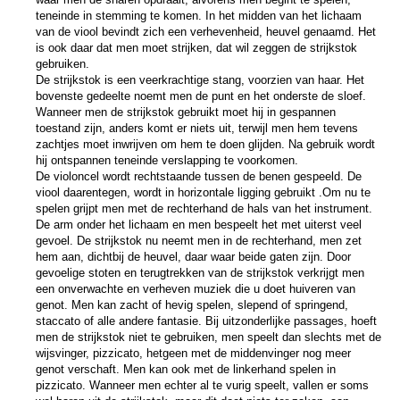
teneinde in stemming te komen. In het midden van het lichaam
van de viool bevindt zich een verhevenheid, heuvel genaamd. Het
is ook daar dat men moet strijken, dat wil zeggen de strijkstok
gebruiken.
De strijkstok is een veerkrachtige stang, voorzien van haar. Het
bovenste gedeelte noemt men de punt en het onderste de sloef.
Wanneer men de strijkstok gebruikt moet hij in gespannen
toestand zijn, anders komt er niets uit, terwijl men hem tevens
zachtjes moet inwrijven om hem te doen glijden. Na gebruik wordt
hij ontspannen teneinde verslapping te voorkomen.
De violoncel wordt rechtstaande tussen de benen gespeeld. De
viool daarentegen, wordt in horizontale ligging gebruikt .Om nu te
spelen grijpt men met de rechterhand de hals van het instrument.
De arm onder het lichaam en men bespeelt het met uiterst veel
gevoel. De strijkstok nu neemt men in de rechterhand, men zet
hem aan, dichtbij de heuvel, daar waar beide gaten zijn. Door
gevoelige stoten en terugtrekken van de strijkstok verkrijgt men
een onverwachte en verheven muziek die u doet huiveren van
genot. Men kan zacht of hevig spelen, slepend of springend,
staccato of alle andere fantasie. Bij uitzonderlijke passages, hoeft
men de strijkstok niet te gebruiken, men speelt dan slechts met de
wijsvinger, pizzicato, hetgeen met de middenvinger nog meer
genot verschaft. Men kan ook met de linkerhand spelen in
pizzicato. Wanneer men echter al te vurig speelt, vallen er soms