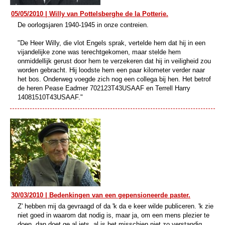
05/05/2010 | Willy van Pottelsberghe de la Potterie.
De oorlogsjaren 1940-1945 in onze contreien.
"De Heer Willy, die vlot Engels sprak, vertelde hem dat hij in een
vijandelijke zone was terechtgekomen, maar stelde hem
onmiddellijk gerust door hem te verzekeren dat hij in veiligheid zou
worden gebracht. Hij loodste hem een paar kilometer verder naar
het bos. Onderweg voegde zich nog een collega bij hen. Het betrof
de heren Pease Eadmer 702123T43USAAF en Terrell Harry
14081510T43USAAF."
30/03/2010 | Bedenkingen van een gepensioneerde paster.
Z' hebben mij da gevraagd of da 'k da e keer wilde publiceren. 'k zie
niet goed in waarom dat nodig is, maar ja, om een mens plezier te
doen, dan doet ge al iets, al is het misschien niet zo verstandig.