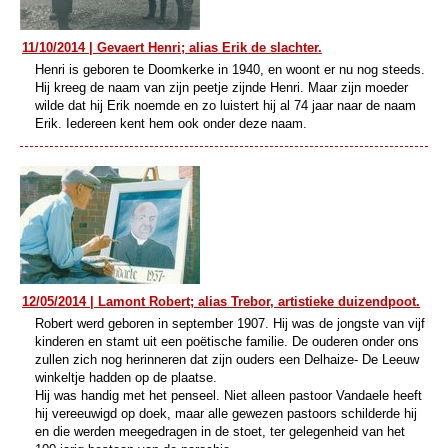
11/10/2014 | Gevaert Henri; alias Erik de slachter.
Henri is geboren te Doomkerke in 1940, en woont er nu nog steeds.
Hij kreeg de naam van zijn peetje zijnde Henri. Maar zijn moeder
wilde dat hij Erik noemde en zo luistert hij al 74 jaar naar de naam
Erik. Iedereen kent hem ook onder deze naam.
12/05/2014 | Lamont Robert; alias Trebor, artistieke duizendpoot.
Robert werd geboren in september 1907. Hij was de jongste van vijf
kinderen en stamt uit een poëtische familie. De ouderen onder ons
zullen zich nog herinneren dat zijn ouders een Delhaize- De Leeuw
winkeltje hadden op de plaatse.
Hij was handig met het penseel. Niet alleen pastoor Vandaele heeft
hij vereeuwigd op doek, maar alle gewezen pastoors schilderde hij
en die werden meegedragen in de stoet, ter gelegenheid van het