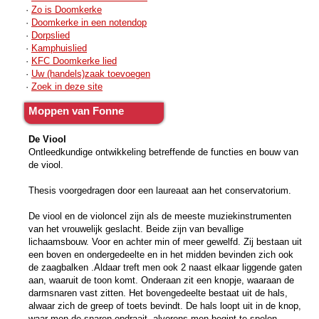
·
Zo is Doomkerke
·
Doomkerke in een notendop
·
Dorpslied
·
Kamphuislied
·
KFC Doomkerke lied
·
Uw (handels)zaak toevoegen
·
Zoek in deze site
Moppen van Fonne
De Viool
Ontleedkundige ontwikkeling betreffende de functies en bouw van
de viool.
Thesis voorgedragen door een laureaat aan het conservatorium.
De viool en de violoncel zijn als de meeste muziekinstrumenten
van het vrouwelijk geslacht. Beide zijn van bevallige
lichaamsbouw. Voor en achter min of meer gewelfd. Zij bestaan uit
een boven en ondergedeelte en in het midden bevinden zich ook
de zaagbalken .Aldaar treft men ook 2 naast elkaar liggende gaten
aan, waaruit de toon komt. Onderaan zit een knopje, waaraan de
darmsnaren vast zitten. Het bovengedeelte bestaat uit de hals,
alwaar zich de greep of toets bevindt. De hals loopt uit in de knop,
waar men de snaren opdraait, alvorens men begint te spelen,