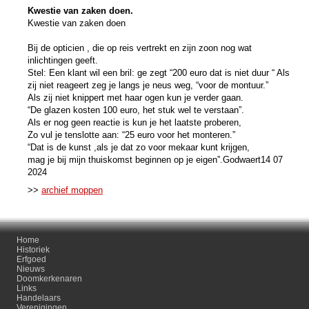
Kwestie van zaken doen.
Kwestie van zaken doen
Bij de opticien , die op reis vertrekt en zijn zoon nog wat
inlichtingen geeft.
Stel: Een klant wil een bril: ge zegt “200 euro dat is niet duur “ Als
zij niet reageert zeg je langs je neus weg, “voor de montuur.”
Als zij niet knippert met haar ogen kun je verder gaan.
“De glazen kosten 100 euro, het stuk wel te verstaan”.
Als er nog geen reactie is kun je het laatste proberen,
Zo vul je tenslotte aan: “25 euro voor het monteren.”
“Dat is de kunst ,als je dat zo voor mekaar kunt krijgen,
mag je bij mijn thuiskomst beginnen op je eigen”.Godwaert14 07
2024
>>
archief moppen
Home
Historiek
Erfgoed
Nieuws
Doomkerkenaren
Links
Handelaars
Verenigingen