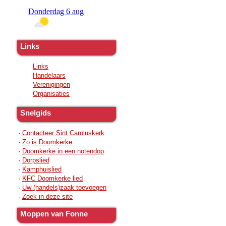
Links
Links
Handelaars
Verenigingen
Organisaties
Snelgids
·
Contacteer Sint Caroluskerk
·
Zo is Doomkerke
·
Doomkerke in een notendop
·
Dorpslied
·
Kamphuislied
·
KFC Doomkerke lied
·
Uw (handels)zaak toevoegen
·
Zoek in deze site
Moppen van Fonne