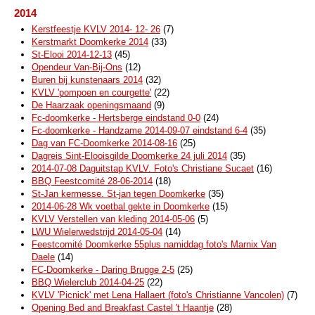
2014
Kerstfeestje KVLV 2014- 12- 26
(7)
Kerstmarkt Doomkerke 2014
(33)
St-Elooi 2014-12-13
(45)
Opendeur Van-Bij-Ons
(12)
Buren bij kunstenaars 2014
(32)
KVLV 'pompoen en courgette'
(22)
De Haarzaak openingsmaand
(9)
Fc-doomkerke - Hertsberge eindstand 0-0
(24)
Fc-doomkerke - Handzame 2014-09-07 eindstand 6-4
(35)
Dag van FC-Doomkerke 2014-08-16
(25)
Dagreis Sint-Elooisgilde Doomkerke 24 juli 2014
(35)
2014-07-08 Daguitstap KVLV. Foto's Christiane Sucaet
(16)
BBQ Feestcomité 28-06-2014
(18)
St-Jan kermesse. St-jan tegen Doomkerke
(35)
2014-06-28 Wk voetbal gekte in Doomkerke
(15)
KVLV Verstellen van kleding 2014-05-06
(5)
LWU Wielerwedstrijd 2014-05-04
(14)
Feestcomité Doomkerke 55plus namiddag foto's Marnix Van
Daele
(14)
FC-Doomkerke - Daring Brugge 2-5
(25)
BBQ Wielerclub 2014-04-25
(22)
KVLV 'Picnick' met Lena Hallaert (foto's Christianne Vancolen)
(7)
Opening Bed and Breakfast Castel 't Haantje
(28)