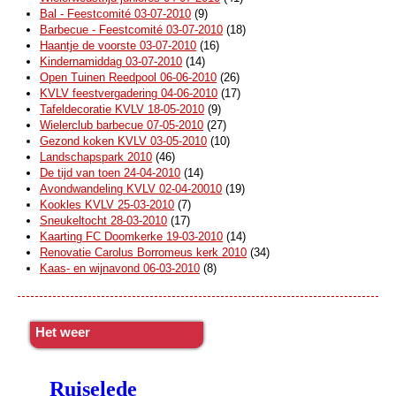
Bal - Feestcomité 03-07-2010
(9)
Barbecue - Feestcomité 03-07-2010
(18)
Haantje de voorste 03-07-2010
(16)
Kindernamiddag 03-07-2010
(14)
Open Tuinen Reedpool 06-06-2010
(26)
KVLV feestvergadering 04-06-2010
(17)
Tafeldecoratie KVLV 18-05-2010
(9)
Wielerclub barbecue 07-05-2010
(27)
Gezond koken KVLV 03-05-2010
(10)
Landschapspark 2010
(46)
De tijd van toen 24-04-2010
(14)
Avondwandeling KVLV 02-04-20010
(19)
Kookles KVLV 25-03-2010
(7)
Sneukeltocht 28-03-2010
(17)
Kaarting FC Doomkerke 19-03-2010
(14)
Renovatie Carolus Borromeus kerk 2010
(34)
Kaas- en wijnavond 06-03-2010
(8)
Het weer