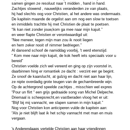
samen gingen ze resoluut naar 't midden , hand in hand.
Zachtjes slowend , nauwelijks veranderden ze van plaats,
hij had slechts oog voor Christien, al het andere was ondermaats.
De kapitein maande de orgelist aan om nog een slow te toetsen
en inmiddels trachtte hij met Christien de plaat te poetsen.
“Ik kan niet zonder jouw,kom ga mee naar mijn kajuit.”
en weer flapte Christien er verontwaardigd uit:
“Nee meneer, tegen mijn man zou ik nooit liegen
en hem zeker nooit of nimmer bedriegen.”
Al dansend schoof de namiddag voorbij, 't werd etenstijd.
“ Kom mee naar mijn kajuit, de kok heeft iets speciaals voor u
bereid”
Christien voelde zich wel vereerd en ging op zijn voorstel in,
daarbinnen hing er romantiek ze dacht : verzint eer ge begint.
Ze snoof de kaarslucht, at gulzig en dacht niet aan haar lijn,
ze nipte overdadig grote teugen van de gechambreerde wijn.
Op de achtergrond speelde zachtjes , misschien wel expres
“Pour un flirt “ een grijs gedraaide song van Michel Delpeche.
Driemaal is scheepsrecht,en vastberaden vloog het er uit:
“Blijf bij mij vannacht, we slapen samen in mijn kajuit.”
Nog voor Christien kon anticiperen vulde de kapitein aan:
“Als je niet blijft laat ik het schip vannacht met man en muis
vergaan.
's Anderendaags vertelde Christien aan haar vriendinnen