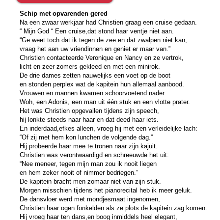
Schip met opvarenden gered
Na een zwaar werkjaar had Christien graag een cruise gedaan.
“ Mijn God “ Een cruise,dat stond haar ventje niet aan.
“Ge weet toch dat ik tegen de zee en dat zwalpen niet kan,
vraag het aan uw vriendinnen en geniet er maar van.”
Christien contacteerde Veronique en Nancy en ze vertrok,
licht en zeer zomers gekleed en met een minirok.
De drie dames zetten nauwelijks een voet op de boot
en stonden perplex wat de kapitein hun allemaal aanbood.
Vrouwen en mannen kwamen schoorvoetend nader.
Woh, een Adonis, een man uit één stuk en een vlotte prater.
Het was Christien opgevallen tijdens zijn speech,
hij lonkte steeds naar haar en dat deed haar iets.
En inderdaad,efkes alleen, vroeg hij met een verleidelijke lach:
“Of zij met hem kon lunchen de volgende dag.”
Hij probeerde haar mee te tronen naar zijn kajuit.
Christien was verontwaardigd en schreeuwde het uit:
“Nee meneer, tegen mijn man zou ik nooit liegen
en hem zeker nooit of nimmer bedriegen.”
De kapitein bracht men zomaar niet van zijn stuk.
Morgen misschien tijdens het pianorecital heb ik meer geluk.
De dansvloer werd met mondjesmaat ingenomen,
Christien haar ogen fonkelden als ze plots de kapitein zag komen.
Hij vroeg haar ten dans,en boog inmiddels heel elegant,