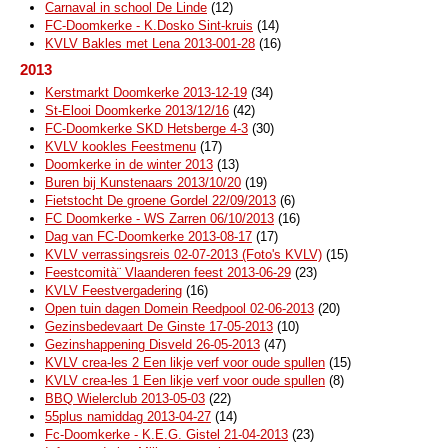
Carnaval in school De Linde
(12)
FC-Doomkerke - K.Dosko Sint-kruis
(14)
KVLV Bakles met Lena 2013-001-28
(16)
2013
Kerstmarkt Doomkerke 2013-12-19
(34)
St-Elooi Doomkerke 2013/12/16
(42)
FC-Doomkerke SKD Hetsberge 4-3
(30)
KVLV kookles Feestmenu
(17)
Doomkerke in de winter 2013
(13)
Buren bij Kunstenaars 2013/10/20
(19)
Fietstocht De groene Gordel 22/09/2013
(6)
FC Doomkerke - WS Zarren 06/10/2013
(16)
Dag van FC-Doomkerke 2013-08-17
(17)
KVLV verrassingsreis 02-07-2013 (Foto's KVLV)
(15)
Feestcomità¨ Vlaanderen feest 2013-06-29
(23)
KVLV Feestvergadering
(16)
Open tuin dagen Domein Reedpool 02-06-2013
(20)
Gezinsbedevaart De Ginste 17-05-2013
(10)
Gezinshappening Disveld 26-05-2013
(47)
KVLV crea-les 2 Een likje verf voor oude spullen
(15)
KVLV crea-les 1 Een likje verf voor oude spullen
(8)
BBQ Wielerclub 2013-05-03
(22)
55plus namiddag 2013-04-27
(14)
Fc-Doomkerke - K.E.G. Gistel 21-04-2013
(23)