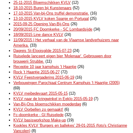
25-11-2015 Bloemschikken KVLV
(12)
18-10-2015 Buren bij Kunstenaars
(52)
17-10-2015 Van-bij-Ons truffel demonstratie.
(16)
13-10-2015 KVLV koken Spanje en Portugal
(25)
2015-09-25 Opening Van-Bij-Ons
(26)
20/09/2015 FC Doomkerke - SC Lombardsijde
(34)
18/09/2015 Line dance KVLV
(24)
11/09/2015 | Het verhaal van de Vlaamse landverhuizers naar
Amerika.
(33)
Dagreis St-Elooisgilde 2015-07-23
(24)
Ruiselede lanceert eigen bier 'Molenaar'. Gebrouwen door
brouwerij Strubbe.
(11)
Receptie 10 jaar kamphuis 't Haantje
(26)
Rock 't Haantje 2015-06-27
(72)
KVLV Feestvergadering 2015-06-19
(16)
Verbouwingen Parochiaal Centrum Kamphuis 't Haantje (2005)
(69)
KVLV meibedevaart 2015-05-15
(12)
KVLV naar de kringwinkel in Eeklo 2015-05-19
(7)
Van-Bij-Ons bloemschikken moederdag
(6)
KVLV Oorbellen zo gemaakt!
(6)
Fc-doomkerke - Gl Ruiselede
(32)
KVLV basisworkshop Make-up
(19)
Kookles KVLV 'Burgers en ballekes' 29-01-2015 (foto's Christianne
Vancolen)
(8)