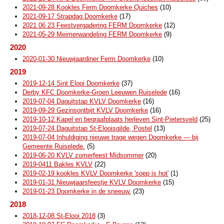
2021-09-28 Kookles Ferm Doomkerke Quiches
(10)
2021-09-17 Strapdag Doomkerke
(17)
2021 06 23 Feestvergadering FERM Doomkerke
(12)
2021-05-29 Meimerwandeling FERM Doomkerke
(9)
2020
2020-01-30 Nieuwjaardiner Ferm Doomkerke
(10)
2019
2019-12-14 Sint Elooi Doomkerke
(37)
Derby KFC Doomkerke-Groen Leeuwen Ruiselede
(16)
2019-07-04 Daguitstap KVLV Doomkerke
(16)
2019-09-29 Gezinsontbijt KVLV Doomkerke
(16)
2019-10-12 Kapel en begraafplaats herleven Sint-Pietersveld
(25)
2019-07-24 Daguitstap St-Elooisgilde, Postel
(13)
2019-07-04 Inhuldiging nieuwe trage wegen Doomkerke — bij
Gemeente Ruiselede.
(5)
2019-06-20 KVLV zomerfeest Midsommer
(20)
2019-0411 Bakles KVLV
(22)
2019-02-19 kookles KVLV Doomkerke 'soep is hot'
(1)
2019-01-31 Nieuwjaarsfeestje KVLV Doomkerke
(15)
2019-01-23 Doomkerke in de sneeuw.
(23)
2018
2018-12-08 St-Elooi 2018
(3)