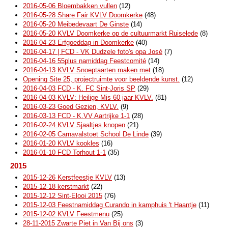
2016-05-06 Bloembakken vullen
(12)
2016-05-28 Share Fair KVLV Doomkerke
(48)
2016-05-20 Meibedevaart De Ginste
(14)
2016-05-20 KVLV Doomkerke op de cultuurmarkt Ruiselede
(8)
2016-04-23 Erfgoeddag in Doomkerke
(40)
2016-04-17 | FCD - VK Dudzele foto's opa José
(7)
2016-04-16 55plus namiddag Feestcomité
(14)
2016-04-13 KVLV Snoeptaarten maken met
(18)
Opening Site 25, projectruimte voor beeldende kunst.
(12)
2016-04-03 FCD - K. FC Sint-Joris SP
(29)
2016-04-03 KVLV: Heilige Mis 60 jaar KVLV.
(81)
2016-03-23 Goed Gezien, KVLV.
(9)
2016-03-13 FCD - K.VV Aartrijke 1-1
(28)
2016-02-24 KVLV Sjaaltjes knopen
(21)
2016-02-05 Carnavalstoet School De Linde
(39)
2016-01-20 KVLV kookles
(16)
2016-01-10 FCD Torhout 1-1
(35)
2015
2015-12-26 Kerstfeestje KVLV
(13)
2015-12-18 kerstmarkt
(22)
2015-12-12 Sint-Elooi 2015
(76)
2015-12-03 Feestnamiddag Curando in kamphuis 't Haantje
(11)
2015-12-02 KVLV Feestmenu
(25)
28-11-2015 Zwarte Piet in Van Bij ons
(3)