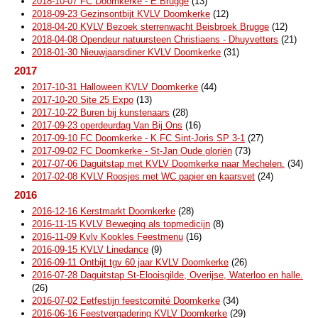
2018-10-07 FC Doomkerke - E.Brugge
(13)
2018-09-23 Gezinsontbijt KVLV Doomkerke
(12)
2018-04-20 KVLV Bezoek sterrenwacht Beisbroek Brugge
(12)
2018-04-08 Opendeur natuursteen Christiaens - Dhuyvetters
(21)
2018-01-30 Nieuwjaarsdiner KVLV Doomkerke
(31)
2017
2017-10-31 Halloween KVLV Doomkerke
(44)
2017-10-20 Site 25 Expo
(13)
2017-10-22 Buren bij kunstenaars
(28)
2017-09-23 operdeurdag Van Bij Ons
(16)
2017-09-10 FC Doomkerke - K.FC Sint-Joris SP 3-1
(27)
2017-09-02 FC Doomkerke - St-Jan Oude gloriën
(73)
2017-07-06 Daguitstap met KVLV Doomkerke naar Mechelen.
(34)
2017-02-08 KVLV Roosjes met WC papier en kaarsvet
(24)
2016
2016-12-16 Kerstmarkt Doomkerke
(28)
2016-11-15 KVLV Beweging als topmedicijn
(8)
2016-11-09 Kvlv Kookles Feestmenu
(16)
2016-09-15 KVLV Linedance
(9)
2016-09-11 Ontbijt tgv 60 jaar KVLV Doomkerke
(26)
2016-07-28 Daguitstap St-Elooisgilde, Overijse, Waterloo en halle.
(26)
2016-07-02 Eetfestijn feestcomité Doomkerke
(34)
2016-06-16 Feestvergadering KVLV Doomkerke
(29)