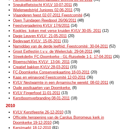
Sneukelfietstocht KVLV 10-07-2011
(9)
Wielerwedstrijd Juniores 02-06-2011
(70)
Vlaanderen feest 02-07-2011 Feestcomité
(54)
Open Tuindagen Reedpool 26/06/2011
(48)
Feestvergadering KVLV 17/6/2011
(14)
Kookles: koken met verse kruiden KVLV 30-05- 2011
(12)
Dagje Leuven KVLV: 21-05-2011
(20)
Bedevaart KVLV: 15-05-2011
(11)
Namiddag van de derde leeftijd: Feestcomité: 30-04-2011
(52)
Groot Eetfestijn t.v.v. de Wielerclub: 29-04-2011
(44)
Streekderby FC-Doomkerke - GL-Ruiselede 1-1: 17-04-2011
(26)
Bloemschikles KVLV: 13-04- 2011
(19)
Creatief bakken KVLV:28-03-2011
(15)
FC-Doomkerke Conservenkaarting 18-03-2011
(20)
Kaas en wijnavond Feestcomité 12-03-2011
(36)
KVLV Nestwarmte in een dynamische wereld: 08-02-2011
(4)
Oude postkaarten van Doomkerke.
(8)
KVLV Fingerfood 11-01-2011
(13)
Kerstboomverbranding 08-01-2011
(18)
2010
KVLV Kerstfeestje 26-12-2010
(13)
Officiële heropening van de Carolus Borromeus kerk in
Doomkerke 19-12-2010
(34)
Kerstmarkt 18-12-2010
(81)