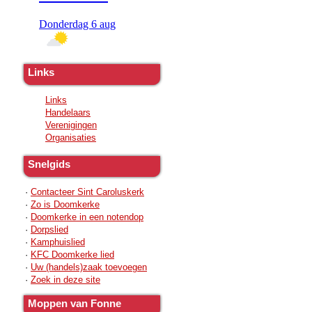
Links
Links
Handelaars
Verenigingen
Organisaties
Snelgids
·
Contacteer Sint Caroluskerk
·
Zo is Doomkerke
·
Doomkerke in een notendop
·
Dorpslied
·
Kamphuislied
·
KFC Doomkerke lied
·
Uw (handels)zaak toevoegen
·
Zoek in deze site
Moppen van Fonne