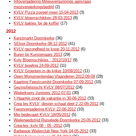
Infovergadering Milieuvergunnings aanvraag
mestverwerkingsbedrijf
(2)
KVLV Pizza zoveel meer 15-04-2013
(3)
KVLV bloemschikken 28-03-2013
(8)
KVLV bakles 'bij de koffie'
(17)
2012
Kerstmarkt Doomkerke
(36)
SElooi Doomkerke 08-12-2012
(41)
KVLV gezondheid te koop 20-11-2012
(6)
Buren bij Kunstenaars 2013
(29)
Kvlv Bloemschikles : 2012/10/17
(9)
KVLV bowling 24-09-2012
(11)
KVLV Groenten in de kijker 10/09/2012
(11)
Open Monumentendag Vlaanderen 2012-09-09
(28)
Kaarting Feestcomité Doomkerke 07-09-2012
(10)
Gezinsfietstocht KVLV 08/07/2012
(24)
Wielerkoers Juniores 2012-07-01
(30)
't Haantje zingt de vakantie in 30-06-2012
(33)
Crea les KVLV, design schaal deel 2 22-05-2012
(4)
Feestvergadering KVLV 22-06-2012
(10)
Mei bedevaart KVLV 18/05/2012
(5)
Wielerwedstrijd Ruiselede-Doomkerke 20-05-2012
(33)
Crea-les: kvlv 08 - 05 -2012
(10)
Barbeque Wielerclub New York 04-05-2012
(33)