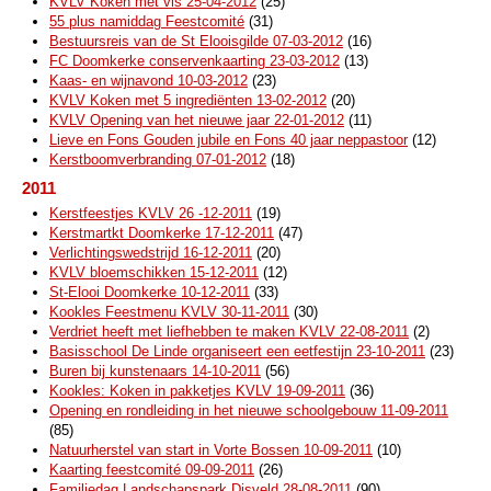
KVLV Koken met vis 25-04-2012
(25)
55 plus namiddag Feestcomité
(31)
Bestuursreis van de St Elooisgilde 07-03-2012
(16)
FC Doomkerke conservenkaarting 23-03-2012
(13)
Kaas- en wijnavond 10-03-2012
(23)
KVLV Koken met 5 ingrediënten 13-02-2012
(20)
KVLV Opening van het nieuwe jaar 22-01-2012
(11)
Lieve en Fons Gouden jubile en Fons 40 jaar neppastoor
(12)
Kerstboomverbranding 07-01-2012
(18)
2011
Kerstfeestjes KVLV 26 -12-2011
(19)
Kerstmartkt Doomkerke 17-12-2011
(47)
Verlichtingswedstrijd 16-12-2011
(20)
KVLV bloemschikken 15-12-2011
(12)
St-Elooi Doomkerke 10-12-2011
(33)
Kookles Feestmenu KVLV 30-11-2011
(30)
Verdriet heeft met liefhebben te maken KVLV 22-08-2011
(2)
Basisschool De Linde organiseert een eetfestijn 23-10-2011
(23)
Buren bij kunstenaars 14-10-2011
(56)
Kookles: Koken in pakketjes KVLV 19-09-2011
(36)
Opening en rondleiding in het nieuwe schoolgebouw 11-09-2011
(85)
Natuurherstel van start in Vorte Bossen 10-09-2011
(10)
Kaarting feestcomité 09-09-2011
(26)
Familiedag Landschapspark Disveld 28-08-2011
(90)