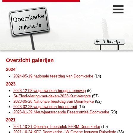
Overzicht galerijen
2024
2024-05-19 nationale feestdag van Doomkerke
(14)
2023
2023-12-08 wegenwerken bruggesteenweg
(5)
St-Elooi-viering-met-deken-2023-Kurt-Vergote
(57)
2023-05-28 Nationale feestdag van Doomkerke
(92)
2023-02-25 wegenwerken brandstraat
(14)
2023-01-29 Nieuwjaarsreceptie Feestcomité Doomkerke
(23)
2021
2021-10-21 Opening Troostplek FERM Doomkerke
(19)
2021-10-24 KFC Doomkerke - W Groene leeuwen Ruiselede
(35)