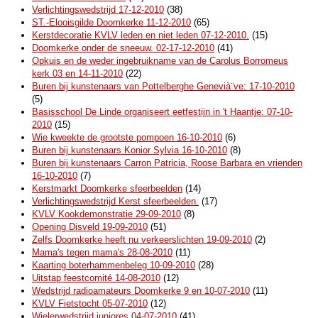
Verlichtingswedstrijd 17-12-2010
(38)
ST.-Elooisgilde Doomkerke 11-12-2010
(65)
Kerstdecoratie KVLV leden en niet leden 07-12-2010.
(15)
Doomkerke onder de sneeuw. 02-17-12-2010
(41)
Opkuis en de weder ingebruikname van de Carolus Borromeus
kerk 03 en 14-11-2010
(22)
Buren bij kunstenaars van Pottelberghe Genevià¨ve: 17-10-2010
(5)
Basisschool De Linde organiseert eetfestijn in 't Haantje: 07-10-
2010
(15)
Wie kweekte de grootste pompoen 16-10-2010
(6)
Buren bij kunstenaars Konior Sylvia 16-10-2010
(8)
Buren bij kunstenaars Carron Patricia, Roose Barbara en vrienden
16-10-2010
(7)
Kerstmarkt Doomkerke sfeerbeelden
(14)
Verlichtingswedstrijd Kerst sfeerbeelden.
(17)
KVLV Kookdemonstratie 29-09-2010
(8)
Opening Disveld 19-09-2010
(51)
Zelfs Doomkerke heeft nu verkeerslichten 19-09-2010
(2)
Mama's tegen mama's 28-08-2010
(11)
Kaarting boterhammenbeleg 10-09-2010
(28)
Uitstap feestcomité 14-08-2010
(12)
Wedstrijd radioamateurs Doomkerke 9 en 10-07-2010
(11)
KVLV Fietstocht 05-07-2010
(12)
Wielerwedstrijd juniores 04-07-2010
(41)