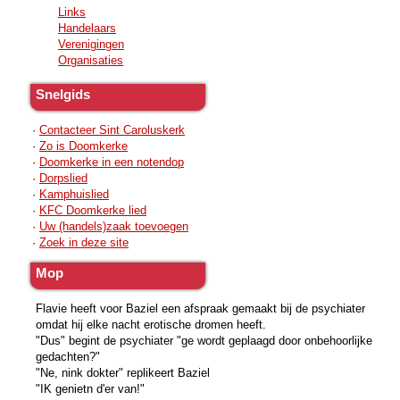
Links
Handelaars
Verenigingen
Organisaties
Snelgids
·
Contacteer Sint Caroluskerk
·
Zo is Doomkerke
·
Doomkerke in een notendop
·
Dorpslied
·
Kamphuislied
·
KFC Doomkerke lied
·
Uw (handels)zaak toevoegen
·
Zoek in deze site
Mop
Flavie heeft voor Baziel een afspraak gemaakt bij de psychiater
omdat hij elke nacht erotische dromen heeft.
"Dus" begint de psychiater "ge wordt geplaagd door onbehoorlijke
gedachten?"
"Ne, nink dokter" replikeert Baziel
"IK genietn d'er van!"