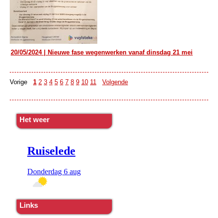
20/05/2024 | Nieuwe fase wegenwerken vanaf dinsdag 21 mei
Vorige
1
2
3
4
5
6
7
8
9
10
11
Volgende
Het weer
Links