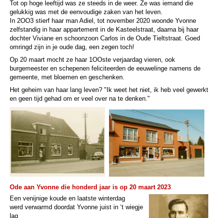
Tot op hoge leeftijd was ze steeds in de weer. Ze was iemand die
gelukkig was met de eenvoudige zaken van het leven.
In 2OO3 stierf haar man Adiel, tot november 2020 woonde Yvonne
zelfstandig in haar appartement in de Kasteelstraat, daarna bij haar
dochter Viviane en schoonzoon Carlos in de Oude Tieltstraat. Goed
omringd zijn in je oude dag, een zegen toch!
Op 20 maart mocht ze haar 1OOste verjaardag vieren, ook
burgemeester en schepenen feliciteerden de eeuwelinge namens de
gemeente, met bloemen en geschenken.
Het geheim van haar lang leven? "Ik weet het niet, ik heb veel gewerkt
en geen tijd gehad om er veel over na te denken."
Ode aan Yvonne die honderd jaar is op 20 maart 2023
Een venijnige koude en laatste winterdag
werd verwarmd doordat Yvonne juist in ‘t wiegje
lag