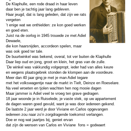
De Klaphulle, een rode draad in haar leven
daar ben je tachtig jaar lang gebleven.
Haar jeugd, dat is lang geleden, dat zijn we rats
vergeten
’t enige wat we onthielden: ze kon goed werken
en goed eten.
Juist na de oorlog in 1945 trouwde ze met Adiel
Dewaele,
die kon haarsnijden, accordeon spelen, maar
was ook goed ter tale.
De buurtwinkel was bekend, overal, tot ver buiten de Klaphulle
Daar liep oud en jong, groot en klein, het gras van de zulle.
`De winkel was vakkundig volgepropt, ieder had van alles keure
en wegens plaatsgebrek stonden de klompen aan de voordeure.
Meer dan 40 jaar ging je met je man Adiel tegare
met het volkswagentje naar de markt in Tielt, Deinze en Roeselare.
Na veel wroeten en tjolen wachten hen nog mooie dagen
Maar jammer is Adiel veel te vroeg ten grave gedragen.
18 jaar woonde je in Ruiselede, je vaste stek, op uw appartement
de dagen waren goed gevuld, want je was door iedereen gekend.
De laatste 2 jaar werd je door Viviane en Carlos opgevangen
iedereen zou naar zo’n zorgdragende toekomst verlangen.
Doe er nog wat jaartjes bij, geniet ervan
dat zijn de wensen van Carlos en Viviane fons = godwaert