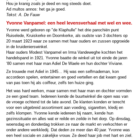
Hou je kranig zoals je deed en nog steeds doet.
Ad multos annos: het ga je goed.
Tekst: A. De Fauw
Yvonne Vanpamel: een heel levensverhaal met wel en wee.
Yvonne werd geboren op "de Klaphulle" het drie parochiën punt
Ruiselede, Kruiskerke en Doomkerke, als oudste van 3 dochters op
20 maart 1923 waar ze samen met haar ouders en zussen opgroeide
in de kruidenierswinkel.
Haar ouders Modest Vanpamel en Irma Vandeweghe kochten het
handelspand in 1921. Yvonne baatte de winkel uit tot einde de jaren
‘80 samen met haar man Adiel De Waele en hun dochter Viviane.
Ze trouwde met Adiel in 1945… Hij was een selfmademan, kon
accordeon spelen, entertainen en goed vertellen en dat kwam goed
van pas toen hij als coiffeur, zelfs ten huize ging.
Het was hard werken, maar samen met haar man en dochter vormden
ze een goed team. Iedereen kende de buurtwinkel die open was van
de vroege ochtend tot de late avond. De klanten konden er terecht
voor een uitgebreid assortiment aan voeding, sigaretten, kledij en
zelfs klompen. Yvonne kende iedereen bij naam, kende hun
gezinssituatie en alles wat er reilde en zeilde in het dorp. Op dinsdag,
woensdag en donderdag trokken ze naar de markt en verkochten er
onder andere werkkledij. Dat deden ze meer dan 40 jaar. Yvonne was
een heel sociale en zakelijke vrouw. Ze deed haar job met hart en ziel.