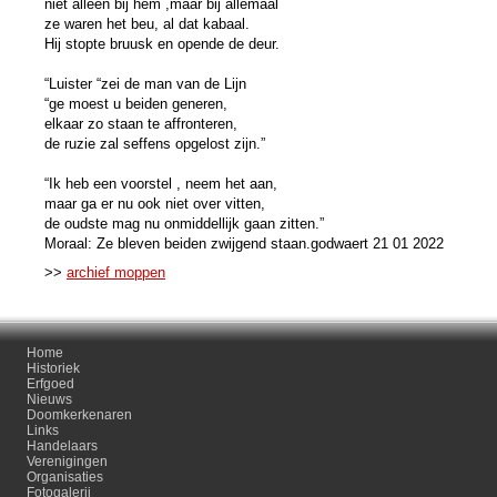
niet alleen bij hem ,maar bij allemaal
ze waren het beu, al dat kabaal.
Hij stopte bruusk en opende de deur.
“Luister “zei de man van de Lijn
“ge moest u beiden generen,
elkaar zo staan te affronteren,
de ruzie zal seffens opgelost zijn.”
“Ik heb een voorstel , neem het aan,
maar ga er nu ook niet over vitten,
de oudste mag nu onmiddellijk gaan zitten.”
Moraal: Ze bleven beiden zwijgend staan.godwaert 21 01 2022
>>
archief moppen
Home
Historiek
Erfgoed
Nieuws
Doomkerkenaren
Links
Handelaars
Verenigingen
Organisaties
Fotogalerij