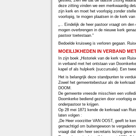
gesteld, zien we dat de laatste zitting waa
deze zitting vinden we een merkwaardig det
zijn kerk en moet het voorlopig zonder stell
voorlopig, te mogen plaatsen in de kerk va
„... Eindelijk de heer pastoor vraagt om den
mogen overbrengen in de nieuwe kerk gena
pastoor toetestaan."
Bedoelde kruisweg is verloren gegaan. Ruis
MOEILIJKHEDEN IN VERBAND ME
In zijn boek „Historiek van de kerk van Ru
in verband met het ontstaan van Doomkerke. 
kapel of als hulpkerk (succursale). Een twee
Het is belangrijk deze standpunten te verdui
Zowel het gemeentebestuur als de kerkraad
DOOM.
De gemeente vreesde misschien een volledi
Doomkerke bediend gezien door voorlopig e
onderpastoor te krijgen.
Op 28 mei 1871 kende de kerkraad van Ruisel
laten volgen :
„De Heer voorzitter VAN OOST, geeft te ken
gemachtigd om buitengewoon te vergaderen te
vraagt dat den heer secretaris lezing geve 