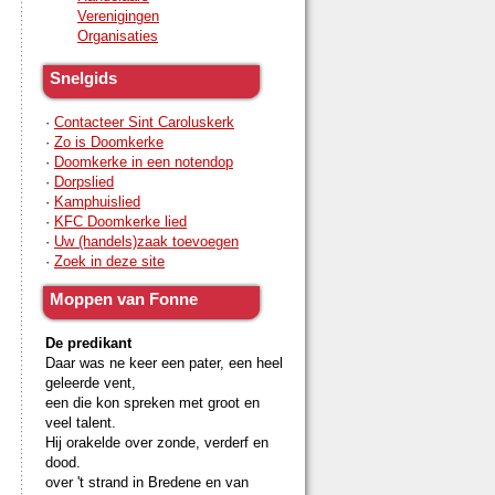
Verenigingen
Organisaties
Snelgids
·
Contacteer Sint Caroluskerk
·
Zo is Doomkerke
·
Doomkerke in een notendop
·
Dorpslied
·
Kamphuislied
·
KFC Doomkerke lied
·
Uw (handels)zaak toevoegen
·
Zoek in deze site
Moppen van Fonne
De predikant
Daar was ne keer een pater, een heel
geleerde vent,
een die kon spreken met groot en
veel talent.
Hij orakelde over zonde, verderf en
dood.
over 't strand in Bredene en van