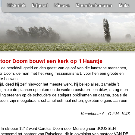
stoor Doom bouwt een kerk op 't Haantje
 de bereidwilligheid en den geest van geloof van die landsche menschen,
or Doom, de man met het vurig missionarishart, voor hen een groote en
te bouwen.
jd, deed hij zelf hiervoor het meeste werk, hij beliep alles, zamelde 't
in, hielp de plannen opmaken en de werken besturen : en dikwijls zag men
ding steenen op de schouders de steigers opklimmen en daarna, zoals de
ieden, zijn meegebracht schamel eetmaal nutten, gezeten ergens aan een
Verschuere A., O.F.M. 1946.
In oktober 1842 werd Carolus Doom door Monseigneur BOUSSEN
benoemd tot pastoor van Ruiselede; dit in opvolging van pastoor VAN DE