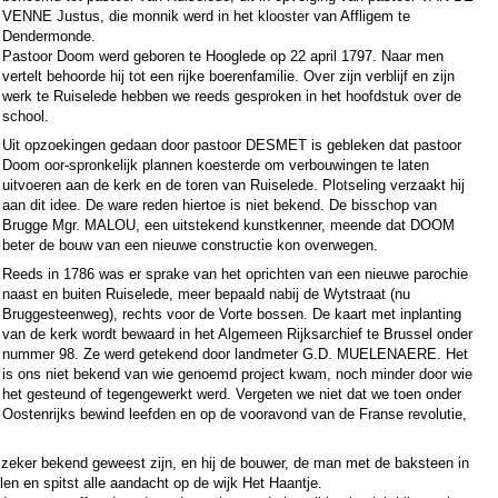
VENNE Justus, die monnik werd in het klooster van Affligem te
Dendermonde.
Pastoor Doom werd geboren te Hooglede op 22 april 1797. Naar men
vertelt behoorde hij tot een rijke boerenfamilie. Over zijn verblijf en zijn
werk te Ruiselede hebben we reeds gesproken in het hoofdstuk over de
school.
Uit opzoekingen gedaan door pastoor DESMET is gebleken dat pastoor
Doom oor-spronkelijk plannen koesterde om verbouwingen te laten
uitvoeren aan de kerk en de toren van Ruiselede. Plotseling verzaakt hij
aan dit idee. De ware reden hiertoe is niet bekend. De bisschop van
Brugge Mgr. MALOU, een uitstekend kunstkenner, meende dat DOOM
beter de bouw van een nieuwe constructie kon overwegen.
Reeds in 1786 was er sprake van het oprichten van een nieuwe parochie
naast en buiten Ruiselede, meer bepaald nabij de Wytstraat (nu
Bruggesteenweg), rechts voor de Vorte bossen. De kaart met inplanting
van de kerk wordt bewaard in het Algemeen Rijksarchief te Brussel onder
nummer 98. Ze werd getekend door landmeter G.D. MUELENAERE. Het
is ons niet bekend van wie genoemd project kwam, noch minder door wie
het gesteund of tegengewerkt werd. Vergeten we niet dat we toen onder
Oostenrijks bewind leefden en op de vooravond van de Franse revolutie,
zeker bekend geweest zijn, en hij de bouwer, de man met de baksteen in
len en spitst alle aandacht op de wijk Het Haantje.