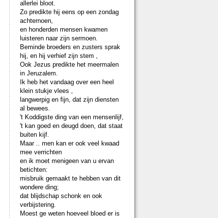
allerlei bloot.
Zo predikte hij eens op een zondag
achternoen,
en honderden mensen kwamen
luisteren naar zijn sermoen.
Beminde broeders en zusters sprak
hij, en hij verhief zijn stem ,
Ook Jezus predikte het meermalen
in Jeruzalem.
Ik heb het vandaag over een heel
klein stukje vlees ,
langwerpig en fijn, dat zijn diensten
al bewees.
't Koddigste ding van een mensenlijf,
't kan goed en deugd doen, dat staat
buiten kijf.
Maar .. men kan er ook veel kwaad
mee verrichten
en ik moet menigeen van u ervan
betichten:
misbruik gemaakt te hebben van dit
wondere ding;
dat blijdschap schonk en ook
verbijstering.
Moest ge weten hoeveel bloed er is