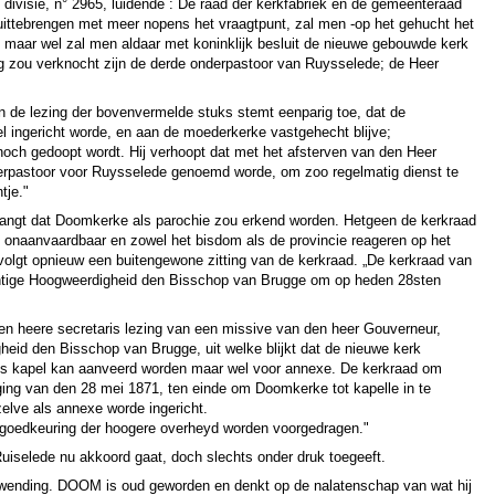
 divisie, n° 2965, luidende : De raad der kerkfabriek en de gemeenteraad
ttebrengen met meer nopens het vraagtpunt, zal men -op het gehucht het
; maar wel zal men aldaar met koninklijk besluit de nieuwe gebouwde kerk
ng zou verknocht zijn de derde onderpastoor van Ruysselede; de Heer
 de lezing der bovenvermelde stuks stemt eenparig toe, dat de
l ingericht worde, en aan de moederkerke vastgehecht blijve;
noch gedoopt wordt. Hij verhoopt dat met het afsterven van den Heer
erpastoor voor Ruysselede genoemd worde, om zoo regelmatig dienst te
tje."
langt dat Doomkerke als parochie zou erkend worden. Hetgeen de kerkraad
k onaanvaardbaar en zowel het bisdom als de provincie reageren op het
volgt opnieuw een buitengewone zitting van de kerkraad. „De kerkraad van
htige Hoogweerdigheid den Bisschop van Brugge om op heden 28sten
den heere secretaris lezing van een missive van den heer Gouverneur,
eid den Bisschop van Brugge, uit welke blijkt dat de nieuwe kerk
 als kapel kan aanveerd worden maar wel voor annexe. De kerkraad om
aging van den 28 mei 1871, ten einde om Doomkerke tot kapelle in te
ezelve als annexe worde ingericht.
 goedkeuring der hoogere overheyd worden voorgedragen."
 Ruiselede nu akkoord gaat, doch slechts onder druk toegeeft.
 wending. DOOM is oud geworden en denkt op de nalatenschap van wat hij