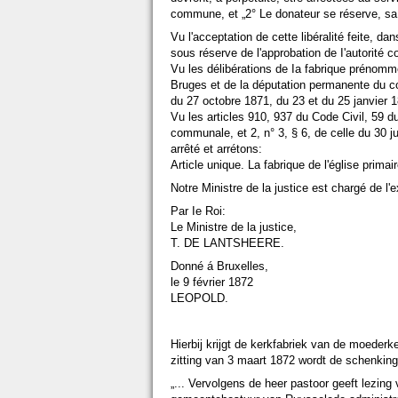
commune, et „2° Le donateur se réserve, sa vi
Vu l'acceptation de cette libéralité feite, da
sous réserve de l'approbation de I'autorité 
Vu les délibérations de Ia fabrique prénom
Bruges et de la députation permanente du co
du 27 octobre 1871, du 23 et du 25 janvier 
Vu les articles 910, 937 du Code Civil, 59 d
communale, et 2, n° 3, § 6, de celle du 30 j
arrêté et arrétons:
Article unique. La fabrique de l'église primai
Notre Ministre de la justice est chargé de l'
Par Ie Roi:
Le Ministre de la justice,
T. DE LANTSHEERE.
Donné á Bruxelles,
le 9 février 1872
LEOPOLD.
Hierbij krijgt de kerkfabriek van de moeder
zitting van 3 maart 1872 wordt de schenkin
„... Vervolgens de heer pastoor geeft lezing