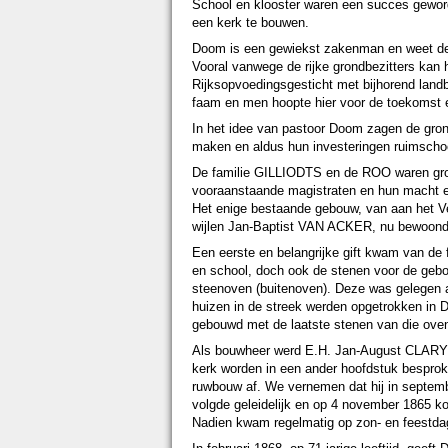
School en klooster waren een succes geword
een kerk te bouwen.
Doom is een gewiekst zakenman en weet de ma
Vooral vanwege de rijke grondbezitters kan h
Rijksopvoedingsgesticht met bijhorend land
faam en men hoopte hier voor de toekomst e
In het idee van pastoor Doom zagen de gron
maken en aldus hun investeringen ruimschoo
De familie GILLIODTS en de ROO waren groo
vooraanstaande magistraten en hun macht en 
Het enige bestaande gebouw, van aan het Ve
wijlen Jan-Baptist VAN ACKER, nu bewoon
Een eerste en belangrijke gift kwam van de 
en school, doch ook de stenen voor de geb
steenoven (buitenoven). Deze was gelegen ac
huizen in de streek werden opgetrokken i
gebouwd met de laatste stenen van die oven
Als bouwheer werd E.H. Jan-August CLARYSS
kerk worden in een ander hoofdstuk bespro
ruwbouw af. We vernemen dat hij in septembe
volgde geleidelijk en op 4 november 1865 k
Nadien kwam regelmatig op zon- en feestdag