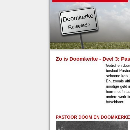
Zo is Doomkerke - Deel 3: Pa
Getroffen door
besloot Pasto
schoone kerk 
En, zooals alti
noodige geld 
hem met 'n la
andere werk-l
boschkant.
PASTOOR DOOM EN DOOMKERKE