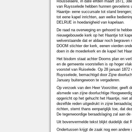
Rousselaere, in date elfden maart 1871, 3de
van Ruysselede hebben hunnen gevoelens ui
Haantje- eene succursale tot stand brengen
tot eene kapel inrichten, aan welke bedieni
DELRUE in hoedanigheid van kapelaan.
De raad na overweging en gehoord te hebben
nieuwgebouwde kerk op het Haantje tot kape
welverstaande dat er aldaar noch begraven 
DOOM stichter der kerk, eenen vierden ond
doen in de moederkerk en de kapel het Haan
Het bisdom staat achter Dooms plan en ver
en de gemeente voorstellen is op hoger vla
voorstel van Ruiselede. Op 28 januari 1872 
Ruysselede, bemachtigd door Zijne doorluc
January buitengewoon te vergaderen.
Op verzoek van den Heer Voorzitter, geeft 
alsmede van zijne doorluchtige Hoogweerdigh
opgericht op het gehucht het Haantje, niet
dezelfde reden uitgedrukt in zijne beraadsl
richten, stemt thans eenpariglijk toe, dat d
De tegenwoordige beraadslaging zal aan de
Uit bovenvermelde tekst blijkt duidelijk dat
Ondertussen krijgt de zaak nog een andere