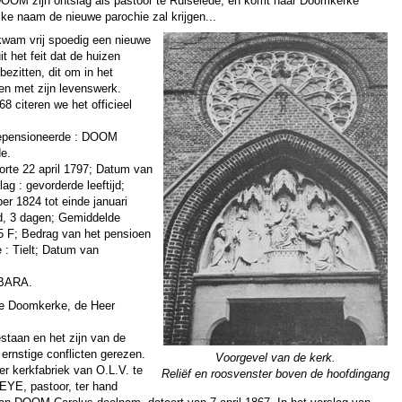
ft DOOM zijn ontslag als pastoor te Ruiselede, en komt naar Doomkerke
lke naam de nieuwe parochie zal krijgen...
 kwam vrij spoedig een nieuwe
t het feit dat de huizen
ezitten, dit om in het
en met zijn levenswerk.
8 citeren we het officieel
epensioneerde : DOOM
de.
rte 22 april 1797; Datum van
ag : gevorderde leeftijd;
er 1824 tot einde januari
nd, 3 dagen; Gemiddelde
,5 F; Bedrag van het pensioen
 : Tielt; Datum van
s BARA.
te Doomkerke, de Heer
staan en het zijn van de
ernstige conflicten gerezen.
Voorgevel van de kerk.
der kerkfabriek van O.L.V. te
Reliëf en roosvenster boven de hoofdingang
EYE, pastoor, ter hand