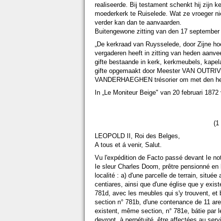
realiseerde. Bij testament schenkt hij zijn 
moederkerk te Ruiselede. Wat ze vroeger niet
verder kan dan te aanvaarden.
Buitengewone zitting van den 17 september
„De kerkraad van Ruysselede, door Zijne h
vergaderen heeft in zitting van heden aanv
gifte bestaande in kerk, kerkmeubels, kape
gifte opgemaakt door Meester VAN OUTRIVE
VANDERHAEGHEN trésorier om met den heer
In „Le Moniteur Beige" van 20 februari 1872 
(1
LEOPOLD II, Roi des Belges,
A tous et á venir, Salut.
Vu l'expédition de Facto passé devant Ie no
Ie sleur Charles Doom, prêtre pensionné en 
localité : a) d'une parcelle de terrain, situ
centiares, ainsi que d'une église que y exi
781d, avec les meubles qui s'y trouvent, et 
section n° 781b, d'une contenance de 11 ares
existent, même section, n° 781e, bátie par l
devront, à perpétuité, être affectées au serv