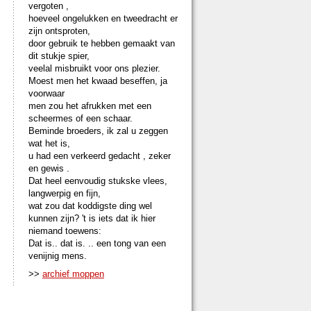
vergoten ,
hoeveel ongelukken en tweedracht er
zijn ontsproten,
door gebruik te hebben gemaakt van
dit stukje spier,
veelal misbruikt voor ons plezier.
Moest men het kwaad beseffen, ja
voorwaar
men zou het afrukken met een
scheermes of een schaar.
Beminde broeders, ik zal u zeggen
wat het is,
u had een verkeerd gedacht , zeker
en gewis .
Dat heel eenvoudig stukske vlees,
langwerpig en fijn,
wat zou dat koddigste ding wel
kunnen zijn? 't is iets dat ik hier
niemand toewens:
Dat is.. dat is. .. een tong van een
venijnig mens.
>>
archief moppen