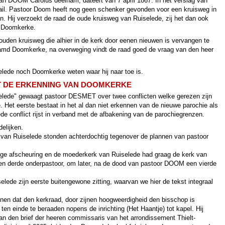
raan DOOM Carolus deelnam, dateert van 7 april 1867. In het verslag van
ail. Pastoor Doom heeft nog geen schenker gevonden voor een kruisweg in
en. Hij verzoekt de raad de oude kruisweg van Ruiselede, zij het dan ook
n Doomkerke.
 ouden kruisweg die alhier in de kerk door eenen nieuwen is vervangen te
amd Doomkerke, na overweging vindt de raad goed de vraag van den heer
elede noch Doomkerke weten waar hij naar toe is.
T DE ERKENNING VAN DOOMKERKE
iselede" gewaagt pastoor DESMET over twee conflicten welke gerezen zijn
Het eerste bestaat in het al dan niet erkennen van de nieuwe parochie als
de conflict rijst in verband met de afbakening van de parochiegrenzen.
delijken.
 van Ruiselede stonden achterdochtig tegenover de plannen van pastoor
ge afscheuring en de moederkerk van Ruiselede had graag de kerk van
en derde onderpastoor, om later, na de dood van pastoor DOOM een vierde
ede zijn eerste buitengewone zitting, waarvan we hier de tekst integraal
nen dat den kerkraad, door zijnen hoogweerdigheid den bisschop is
n einde te beraaden nopens de inrichting (Het Haantje) tot kapel. Hij
van den brief der heeren commissaris van het arrondissement Thielt-