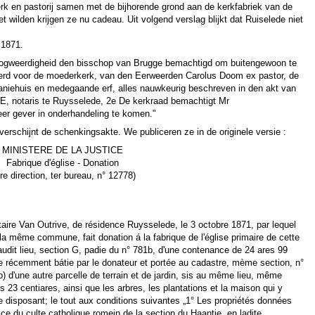
kerk en pastorij samen met de bijhorende grond aan de kerkfabriek van de
 wilden krijgen ze nu cadeau. Uit volgend verslag blijkt dat Ruiselede niet
 1871.
oogweerdigheid den bisschop van Brugge bemachtigd om buitengewoon te
eerd voor de moederkerk, van den Eerweerden Carolus Doom ex pastor, de
laniehuis en medegaande erf, alles nauwkeurig beschreven in den akt van
, notaris te Ruysselede, 2e De kerkraad bemachtigt Mr
 gever in onderhandeling te komen."
verschijnt de schenkingsakte. We publiceren ze in de originele versie :
MINISTERE DE LA JUSTICE
Fabrique d'église - Donation
 re direction, ter bureau, n° 12778)
taire Van Outrive, de résidence Ruysselede, le 3 octobre 1871, par lequel
la même commune, fait donation á la fabrique de l'église primaire de cette
ée audit lieu, section G, padie du n° 781b, d'une contenance de 24 ares 99
ste récemment bátie par le donateur et portée au cadastre, mème section, n°
b) d'une autre parcelle de terrain et de jardin, sis au même lieu, même
 23 centiares, ainsi que les arbres, les plantations et la maison qui y
e disposant; le tout aux conditions suivantes „1° Les propriétés données
ice du culte catholique romein de la section du Haantje, en ladite