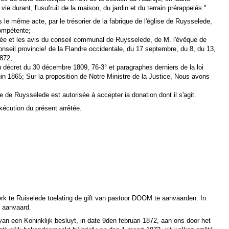
e durant, l'usufruit de la maison, du jardin et du terrain prérappelés."
ns le même acte, par le trésorier de la fabrique de l'église de Ruysselede,
compétente;
mée et les avis du conseil communal de Ruysselede, de M. l'évêque de
nseil provincie! de la Flandre occidentale, du 17 septembre, du 8, du 13,
1872;
u décret du 30 décembre 1809, 76-3° et paragraphes derniers de la loi
uin 1865; Sur la proposition de Notre Ministre de la Justice, Nous avons
re de Ruysselede est autorisée á accepter ia donation dont il s'agit.
exécution du présent arrêtée.
kerk te Ruiselede toelating de gift van pastoor DOOM te aanvaarden. In
g aanvaard.
 van een Koninklijk besluyt, in date 9den februari 1872, aan ons door het