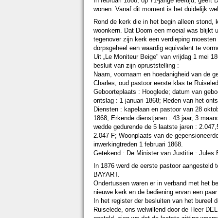
In februari 1868, op 71-jarige leeftijd, gee
wonen. Vanaf dit moment is het duidelijk we
Rond de kerk die in het begin alleen stond,
woonkern. Dat Doom een moeial was blijkt ui
tegenover zijn kerk een verdieping moesten b
dorpsgeheel een waardig equivalent te vorm
Uit „Le Moniteur Beige" van vrijdag 1 mei 186
besluit van zijn opruststelling :
Naam, voornaam en hoedanigheid van de g
Charles, oud pastoor eerste klas te Ruisele
Geboorteplaats : Hooglede; datum van geboo
ontslag : 1 januari 1868; Reden van het ontsl
Diensten : kapelaan en pastoor van 28 oktob
1868; Erkende dienstjaren : 43 jaar, 3 maa
wedde gedurende de 5 laatste jaren : 2.047
2.047 F; Woonplaats van de gepensioneerde
inwerkingtreden 1 februari 1868.
Getekend : De Minister van Justitie : Jule
In 1876 werd de eerste pastoor aangesteld 
BAYART.
Ondertussen waren er in verband met het be
nieuwe kerk en de bediening ervan een paar 
In het register der besluiten van het bureel 
Ruiselede, ons welwillend door de Heer DEL