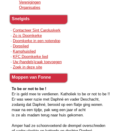
Verenigingen
Organisaties
Snelgids
·
Contacteer Sint Caroluskerk
·
Zo is Doomkerke
·
Doomkerke in een notendop
·
Dorpslied
·
Kamphuislied
·
KFC Doomkerke lied
·
Uw (handels)zaak toevoegen
·
Zoek in deze site
Moppen van Fonne
To be or not to be !
Er is geld mee te verdienen. Katholiek to be or not to be !!
Er was weer ruzie met Daphné en vader Deschacht,
zodanig dat Daphné, berooid op een flatje ging wonen.
maar na een tijdje, pak weg een jaar of acht
is ze als madam terug naar huis gekomen.
Amper had ze schoorvoetend de drempel overschreden
of vader vloekte en ketterde op dochter Daphné