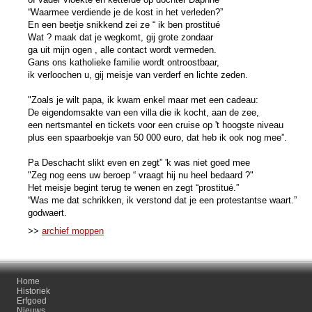
“Waarmee verdiende je de kost in het verleden?”
En een beetje snikkend zei ze “ ik ben prostitué
Wat ? maak dat je wegkomt, gij grote zondaar
ga uit mijn ogen , alle contact wordt vermeden.
Gans ons katholieke familie wordt ontroostbaar,
ik verloochen u, gij meisje van verderf en lichte zeden.
"Zoals je wilt papa, ik kwam enkel maar met een cadeau:
De eigendomsakte van een villa die ik kocht, aan de zee,
een nertsmantel en tickets voor een cruise op 't hoogste niveau
plus een spaarboekje van 50 000 euro, dat heb ik ook nog mee”.
Pa Deschacht slikt even en zegt” 'k was niet goed mee
"Zeg nog eens uw beroep “ vraagt hij nu heel bedaard ?"
Het meisje begint terug te wenen en zegt “prostitué.”
“Was me dat schrikken, ik verstond dat je een protestantse waart.”
godwaert.
>>
archief moppen
Home
Historiek
Erfgoed
Nieuws