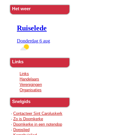
Het weer
Links
Links
Handelaars
Verenigingen
Organisaties
Snelgids
·
Contacteer Sint Caroluskerk
·
Zo is Doomkerke
·
Doomkerke in een notendop
·
Dorpslied