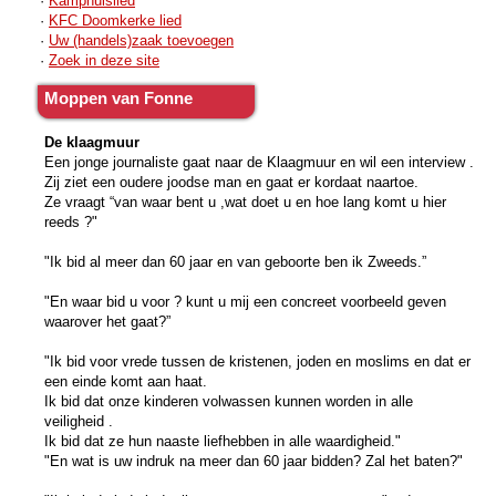
·
Kamphuislied
·
KFC Doomkerke lied
·
Uw (handels)zaak toevoegen
·
Zoek in deze site
Moppen van Fonne
De klaagmuur
Een jonge journaliste gaat naar de Klaagmuur en wil een interview .
Zij ziet een oudere joodse man en gaat er kordaat naartoe.
Ze vraagt “van waar bent u ,wat doet u en hoe lang komt u hier
reeds ?"
"Ik bid al meer dan 60 jaar en van geboorte ben ik Zweeds.”
"En waar bid u voor ? kunt u mij een concreet voorbeeld geven
waarover het gaat?”
"Ik bid voor vrede tussen de kristenen, joden en moslims en dat er
een einde komt aan haat.
Ik bid dat onze kinderen volwassen kunnen worden in alle
veiligheid .
Ik bid dat ze hun naaste liefhebben in alle waardigheid."
"En wat is uw indruk na meer dan 60 jaar bidden? Zal het baten?"