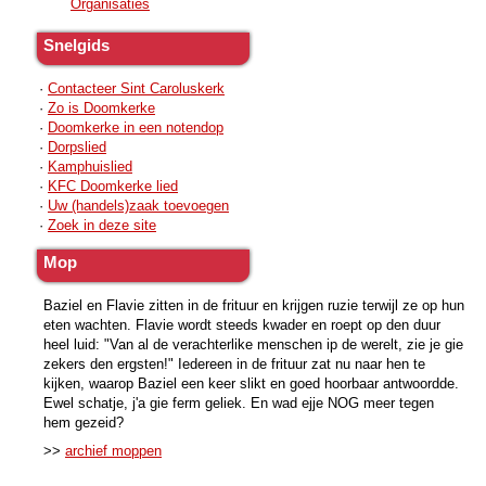
Organisaties
Snelgids
·
Contacteer Sint Caroluskerk
·
Zo is Doomkerke
·
Doomkerke in een notendop
·
Dorpslied
·
Kamphuislied
·
KFC Doomkerke lied
·
Uw (handels)zaak toevoegen
·
Zoek in deze site
Mop
Baziel en Flavie zitten in de frituur en krijgen ruzie terwijl ze op hun
eten wachten. Flavie wordt steeds kwader en roept op den duur
heel luid: "Van al de verachterlike menschen ip de werelt, zie je gie
zekers den ergsten!" Iedereen in de frituur zat nu naar hen te
kijken, waarop Baziel een keer slikt en goed hoorbaar antwoordde.
Ewel schatje, j'a gie ferm geliek. En wad ejje NOG meer tegen
hem gezeid?
>>
archief moppen