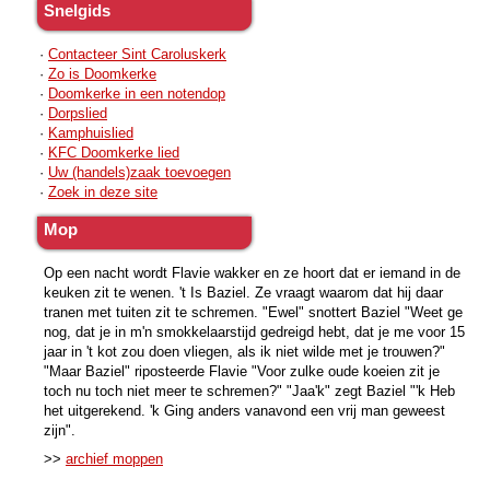
Snelgids
·
Contacteer Sint Caroluskerk
·
Zo is Doomkerke
·
Doomkerke in een notendop
·
Dorpslied
·
Kamphuislied
·
KFC Doomkerke lied
·
Uw (handels)zaak toevoegen
·
Zoek in deze site
Mop
Op een nacht wordt Flavie wakker en ze hoort dat er iemand in de
keuken zit te wenen. 't Is Baziel. Ze vraagt waarom dat hij daar
tranen met tuiten zit te schremen. "Ewel" snottert Baziel "Weet ge
nog, dat je in m'n smokkelaarstijd gedreigd hebt, dat je me voor 15
jaar in 't kot zou doen vliegen, als ik niet wilde met je trouwen?"
"Maar Baziel" riposteerde Flavie "Voor zulke oude koeien zit je
toch nu toch niet meer te schremen?" "Jaa'k" zegt Baziel "'k Heb
het uitgerekend. 'k Ging anders vanavond een vrij man geweest
zijn".
>>
archief moppen