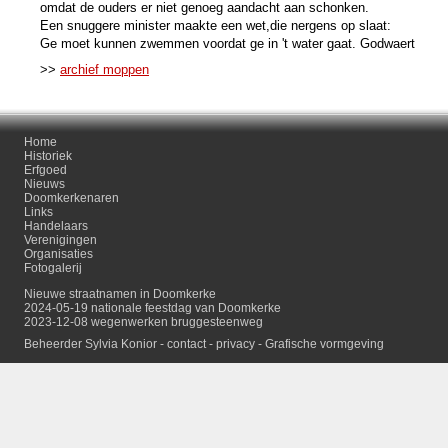
omdat de ouders er niet genoeg aandacht aan schonken.
Een snuggere minister maakte een wet,die nergens op slaat:
Ge moet kunnen zwemmen voordat ge in 't water gaat. Godwaert
>>
archief moppen
Home
Historiek
Erfgoed
Nieuws
Doomkerkenaren
Links
Handelaars
Verenigingen
Organisaties
Fotogalerij
Nieuwe straatnamen in Doomkerke
2024-05-19 nationale feestdag van Doomkerke
2023-12-08 wegenwerken bruggesteenweg
Beheerder Sylvia Konior -
contact
-
privacy
-
Grafische vormgeving