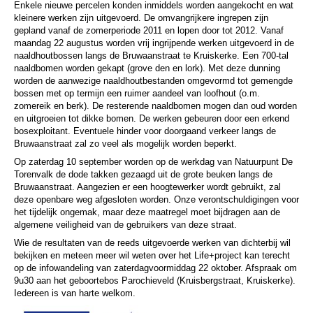
Enkele nieuwe percelen konden inmiddels worden aangekocht en wat
kleinere werken zijn uitgevoerd. De omvangrijkere ingrepen zijn
gepland vanaf de zomerperiode 2011 en lopen door tot 2012. Vanaf
maandag 22 augustus worden vrij ingrijpende werken uitgevoerd in de
naaldhoutbossen langs de Bruwaanstraat te Kruiskerke. Een 700-tal
naaldbomen worden gekapt (grove den en lork). Met deze dunning
worden de aanwezige naaldhoutbestanden omgevormd tot gemengde
bossen met op termijn een ruimer aandeel van loofhout (o.m.
zomereik en berk). De resterende naaldbomen mogen dan oud worden
en uitgroeien tot dikke bomen. De werken gebeuren door een erkend
bosexploitant. Eventuele hinder voor doorgaand verkeer langs de
Bruwaanstraat zal zo veel als mogelijk worden beperkt.
Op zaterdag 10 september worden op de werkdag van Natuurpunt De
Torenvalk de dode takken gezaagd uit de grote beuken langs de
Bruwaanstraat. Aangezien er een hoogtewerker wordt gebruikt, zal
deze openbare weg afgesloten worden. Onze verontschuldigingen voor
het tijdelijk ongemak, maar deze maatregel moet bijdragen aan de
algemene veiligheid van de gebruikers van deze straat.
Wie de resultaten van de reeds uitgevoerde werken van dichterbij wil
bekijken en meteen meer wil weten over het Life+project kan terecht
op de infowandeling van zaterdagvoormiddag 22 oktober. Afspraak om
9u30 aan het geboortebos Parochieveld (Kruisbergstraat, Kruiskerke).
Iedereen is van harte welkom.