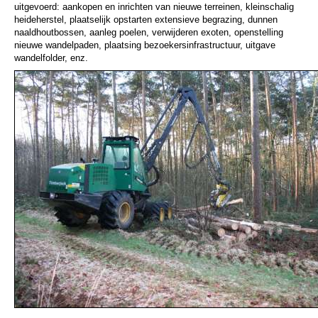
uitgevoerd: aankopen en inrichten van nieuwe terreinen, kleinschalig
heideherstel, plaatselijk opstarten extensieve begrazing, dunnen
naaldhoutbossen, aanleg poelen, verwijderen exoten, openstelling
nieuwe wandelpaden, plaatsing bezoekersinfrastructuur, uitgave
wandelfolder, enz.