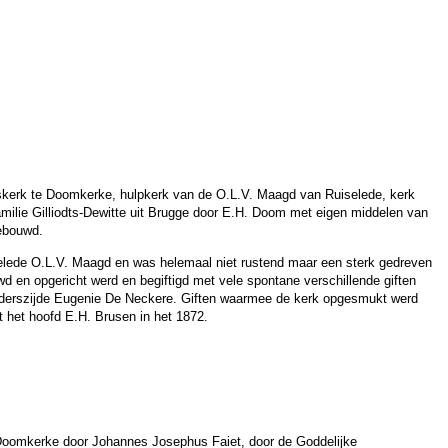
kerk te Doomkerke, hulpkerk van de O.L.V. Maagd van Ruiselede, kerk
milie Gilliodts-Dewitte uit Brugge door E.H. Doom met eigen middelen van
gebouwd.
iselede O.L.V. Maagd en was helemaal niet rustend maar een sterk gedreven
d en opgericht werd en begiftigd met vele spontane verschillende giften
oederszijde Eugenie De Neckere. Giften waarmee de kerk opgesmukt werd
t het hoofd E.H. Brusen in het 1872.
 Doomkerke door Johannes Josephus Faiet, door de Goddelijke