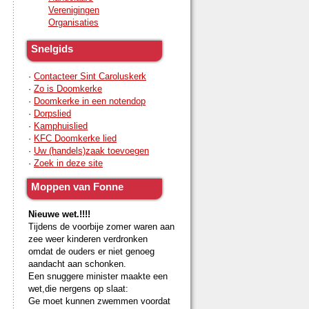
Verenigingen
Organisaties
Snelgids
·
Contacteer Sint Caroluskerk
·
Zo is Doomkerke
·
Doomkerke in een notendop
·
Dorpslied
·
Kamphuislied
·
KFC Doomkerke lied
·
Uw (handels)zaak toevoegen
·
Zoek in deze site
Moppen van Fonne
Nieuwe wet.!!!!
Tijdens de voorbije zomer waren aan
zee weer kinderen verdronken
omdat de ouders er niet genoeg
aandacht aan schonken.
Een snuggere minister maakte een
wet,die nergens op slaat:
Ge moet kunnen zwemmen voordat