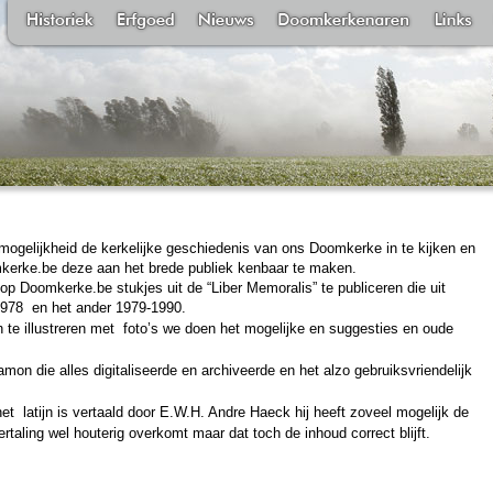
gelijkheid de kerkelijke geschiedenis van ons Doomkerke in te kijken en
mkerke.be deze aan het brede publiek kenbaar te maken.
 op Doomkerke.be stukjes uit de “Liber Memoralis” te publiceren die uit
1978
en het ander 1979-1990.
te illustreren met
foto’s we doen het mogelijke en suggesties en oude
on die alles digitaliseerde en archiveerde en het alzo gebruiksvriendelijk
het
latijn is vertaald door E.W.H. Andre Haeck hij heeft zoveel mogelijk de
taling wel houterig overkomt maar dat toch de inhoud correct blijft.