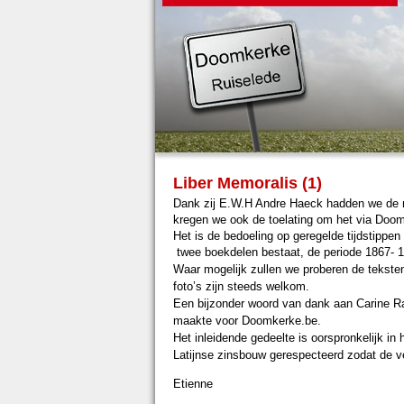
Liber Memoralis (1)
Dank zij E.W.H Andre Haeck hadden we de mo
kregen we ook de toelating om het via Doo
Het is de bedoeling op geregelde tijdstippen
twee boekdelen bestaat, de periode 1867- 
Waar mogelijk zullen we proberen de teksten 
foto’s
zijn steeds welkom.
Een bijzonder woord van dank aan Carine Ram
maakte voor Doomkerke.be.
Het inleidende gedeelte is oorspronkelijk in 
Latijnse zinsbouw gerespecteerd zodat de ver
Etienne