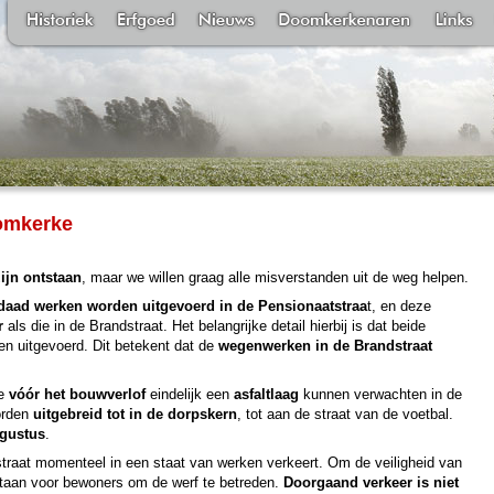
omkerke
ijn ontstaan
, maar we willen graag alle misverstanden uit de weg helpen.
daad werken worden uitgevoerd in de Pensionaatstraa
t, en deze
r
als die in de Brandstraat. Het belangrijke detail hierbij is dat beide
n uitgevoerd. Dit betekent dat de
wegenwerken in de Brandstraat
we
vóór het bouwverlof
eindelijk een
asfaltlaag
kunnen verwachten in de
orden
uitgebreid tot in de dorpskern
, tot aan de straat van de voetbal.
ugustus
.
traat momenteel in een staat van werken verkeert. Om de veiligheid van
estaan voor bewoners om de werf te betreden.
Doorgaand verkeer is niet