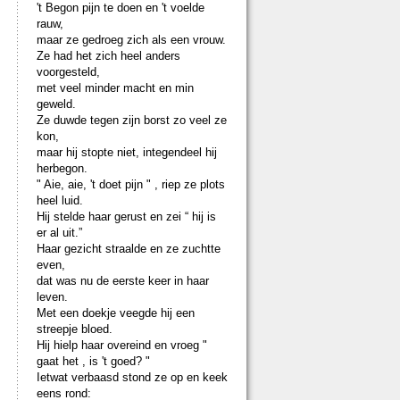
't Begon pijn te doen en 't voelde
rauw,
maar ze gedroeg zich als een vrouw.
Ze had het zich heel anders
voorgesteld,
met veel minder macht en min
geweld.
Ze duwde tegen zijn borst zo veel ze
kon,
maar hij stopte niet, integendeel hij
herbegon.
" Aie, aie, 't doet pijn " , riep ze plots
heel luid.
Hij stelde haar gerust en zei “ hij is
er al uit.”
Haar gezicht straalde en ze zuchtte
even,
dat was nu de eerste keer in haar
leven.
Met een doekje veegde hij een
streepje bloed.
Hij hielp haar overeind en vroeg "
gaat het , is 't goed? "
Ietwat verbaasd stond ze op en keek
eens rond: