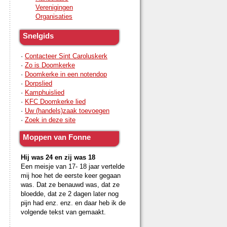
Verenigingen
Organisaties
Snelgids
·
Contacteer Sint Caroluskerk
·
Zo is Doomkerke
·
Doomkerke in een notendop
·
Dorpslied
·
Kamphuislied
·
KFC Doomkerke lied
·
Uw (handels)zaak toevoegen
·
Zoek in deze site
Moppen van Fonne
Hij was 24 en zij was 18
Een meisje van 17- 18 jaar vertelde
mij hoe het de eerste keer gegaan
was. Dat ze benauwd was, dat ze
bloedde, dat ze 2 dagen later nog
pijn had enz. enz. en daar heb ik de
volgende tekst van gemaakt.