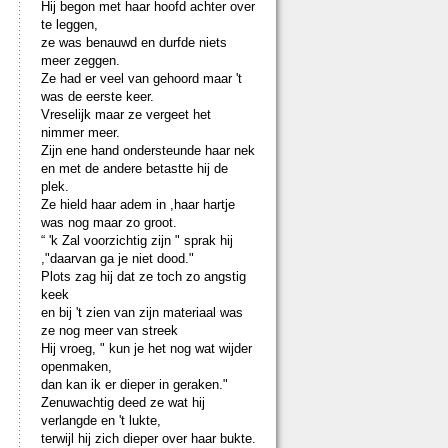
Hij begon met haar hoofd achter over
te leggen,
ze was benauwd en durfde niets
meer zeggen.
Ze had er veel van gehoord maar 't
was de eerste keer.
Vreselijk maar ze vergeet het
nimmer meer.
Zijn ene hand ondersteunde haar nek
en met de andere betastte hij de
plek.
Ze hield haar adem in ,haar hartje
was nog maar zo groot.
“ 'k Zal voorzichtig zijn " sprak hij
,"daarvan ga je niet dood."
Plots zag hij dat ze toch zo angstig
keek
en bij 't zien van zijn materiaal was
ze nog meer van streek
Hij vroeg, " kun je het nog wat wijder
openmaken,
dan kan ik er dieper in geraken."
Zenuwachtig deed ze wat hij
verlangde en 't lukte,
terwijl hij zich dieper over haar bukte.