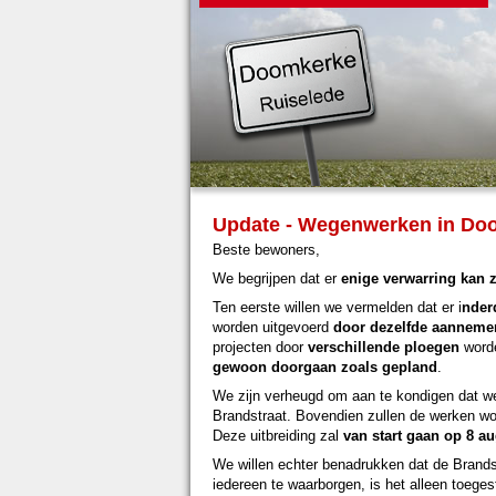
Update - Wegenwerken in Do
Beste bewoners,
We begrijpen dat er
enige verwarring kan z
Ten eerste willen we vermelden dat er i
nder
worden uitgevoerd
door dezelfde aanneme
projecten door
verschillende ploegen
worde
gewoon doorgaan zoals gepland
.
We zijn verheugd om aan te kondigen dat 
Brandstraat. Bovendien zullen de werken w
Deze uitbreiding zal
van start gaan op 8 a
We willen echter benadrukken dat de Brands
iedereen te waarborgen, is het alleen toeg