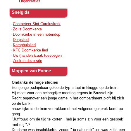
Organisaties
Snelgids
·
Contacteer Sint Caroluskerk
·
Zo is Doomkerke
·
Doomkerke in een notendop
·
Dorpslied
·
Kamphuislied
·
KFC Doomkerke lied
·
Uw (handels)zaak toevoegen
·
Zoek in deze site
Moppen van Fonne
Ondanks de hoge studies
Een jonge ,schijnbaar geleerde typ ,stapt in Brugge op de trein.
Hij moet voor een belangrijke meeting ergens in Brussel zijn.
Recht tegenover een jonge dame in het compartiment ploft hij zich
op de bank,
nauwelijks is de trein vertrokken of het volgende gesprek komt op
gang.
"Juffrouw, om de tijd te korten , heb je soms zin voor een gesprek
met mij ".?
De dame was inschikkelijk ,zegde " ja natuurlijk" ,en was zelfs een