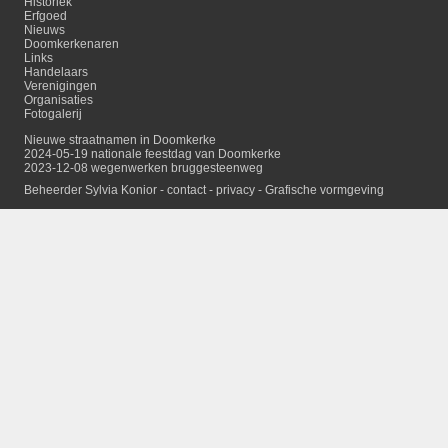
Historiek
Erfgoed
Nieuws
Doomkerkenaren
Links
Handelaars
Verenigingen
Organisaties
Fotogalerij
Nieuwe straatnamen in Doomkerke
2024-05-19 nationale feestdag van Doomkerke
2023-12-08 wegenwerken bruggesteenweg
Beheerder Sylvia Konior -
contact
-
privacy
-
Grafische vormgeving