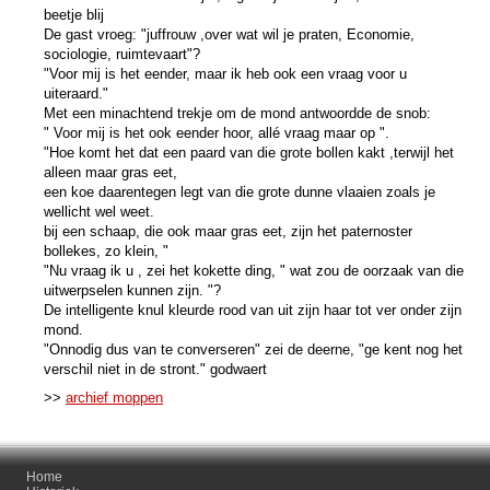
beetje blij
De gast vroeg: "juffrouw ,over wat wil je praten, Economie,
sociologie, ruimtevaart"?
"Voor mij is het eender, maar ik heb ook een vraag voor u
uiteraard."
Met een minachtend trekje om de mond antwoordde de snob:
" Voor mij is het ook eender hoor, allé vraag maar op ".
"Hoe komt het dat een paard van die grote bollen kakt ,terwijl het
alleen maar gras eet,
een koe daarentegen legt van die grote dunne vlaaien zoals je
wellicht wel weet.
bij een schaap, die ook maar gras eet, zijn het paternoster
bollekes, zo klein, "
"Nu vraag ik u , zei het kokette ding, " wat zou de oorzaak van die
uitwerpselen kunnen zijn. "?
De intelligente knul kleurde rood van uit zijn haar tot ver onder zijn
mond.
"Onnodig dus van te converseren" zei de deerne, "ge kent nog het
verschil niet in de stront." godwaert
>>
archief moppen
Home