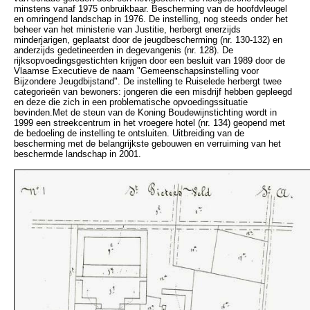
minstens vanaf 1975 onbruikbaar. Bescherming van de hoofdvleugel
en omringend landschap in 1976. De instelling, nog steeds onder het
beheer van het ministerie van Justitie, herbergt enerzijds
minderjarigen, geplaatst door de jeugdbescherming (nr. 130-132) en
anderzijds gedetineerden in degevangenis (nr. 128). De
rijksopvoedingsgestichten krijgen door een besluit van 1989 door de
Vlaamse Executieve de naam "Gemeenschapsinstelling voor
Bijzondere Jeugdbijstand". De instelling te Ruiselede herbergt twee
categorieën van bewoners: jongeren die een misdrijf hebben gepleegd
en deze die zich in een problematische opvoedingssituatie
bevinden.Met de steun van de Koning Boudewijnstichting wordt in
1999 een streekcentrum in het vroegere hotel (nr. 134) geopend met
de bedoeling de instelling te ontsluiten. Uitbreiding van de
bescherming met de belangrijkste gebouwen en verruiming van het
beschermde landschap in 2001.