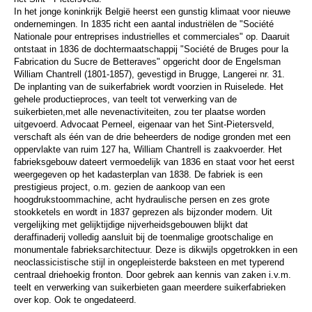
In het jonge koninkrijk België heerst een gunstig klimaat voor nieuwe
ondernemingen. In 1835 richt een aantal industriëlen de "Société
Nationale pour entreprises industrielles et commerciales" op. Daaruit
ontstaat in 1836 de dochtermaatschappij "Société de Bruges pour la
Fabrication du Sucre de Betteraves" opgericht door de Engelsman
William Chantrell (1801-1857), gevestigd in Brugge, Langerei nr. 31.
De inplanting van de suikerfabriek wordt voorzien in Ruiselede. Het
gehele productieproces, van teelt tot verwerking van de
suikerbieten,met alle nevenactiviteiten, zou ter plaatse worden
uitgevoerd. Advocaat Perneel, eigenaar van het Sint-Pietersveld,
verschaft als één van de drie beheerders de nodige gronden met een
oppervlakte van ruim 127 ha, William Chantrell is zaakvoerder. Het
fabrieksgebouw dateert vermoedelijk van 1836 en staat voor het eerst
weergegeven op het kadasterplan van 1838. De fabriek is een
prestigieus project, o.m. gezien de aankoop van een
hoogdrukstoommachine, acht hydraulische persen en zes grote
stookketels en wordt in 1837 geprezen als bijzonder modern. Uit
vergelijking met gelijktijdige nijverheidsgebouwen blijkt dat
deraffinaderij volledig aansluit bij de toenmalige grootschalige en
monumentale fabrieksarchitectuur. Deze is dikwijls opgetrokken in een
neoclassicistische stijl in ongepleisterde baksteen en met typerend
centraal driehoekig fronton. Door gebrek aan kennis van zaken i.v.m.
teelt en verwerking van suikerbieten gaan meerdere suikerfabrieken
over kop. Ook te ongedateerd.