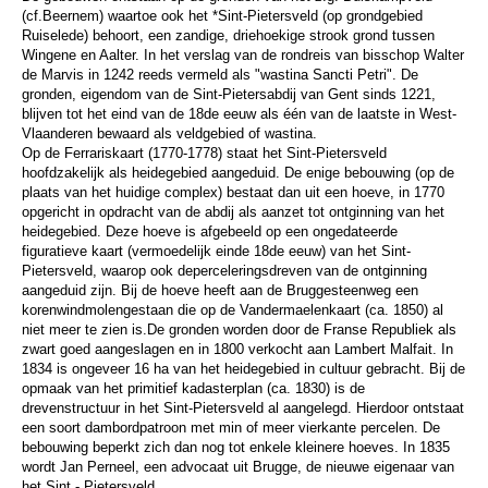
(cf.Beernem) waartoe ook het *Sint-Pietersveld (op grondgebied
Ruiselede) behoort, een zandige, driehoekige strook grond tussen
Wingene en Aalter. In het verslag van de rondreis van bisschop Walter
de Marvis in 1242 reeds vermeld als "wastina Sancti Petri". De
gronden, eigendom van de Sint-Pietersabdij van Gent sinds 1221,
blijven tot het eind van de 18de eeuw als één van de laatste in West-
Vlaanderen bewaard als veldgebied of wastina.
Op de Ferrariskaart (1770-1778) staat het Sint-Pietersveld
hoofdzakelijk als heidegebied aangeduid. De enige bebouwing (op de
plaats van het huidige complex) bestaat dan uit een hoeve, in 1770
opgericht in opdracht van de abdij als aanzet tot ontginning van het
heidegebied. Deze hoeve is afgebeeld op een ongedateerde
figuratieve kaart (vermoedelijk einde 18de eeuw) van het Sint-
Pietersveld, waarop ook deperceleringsdreven van de ontginning
aangeduid zijn. Bij de hoeve heeft aan de Bruggesteenweg een
korenwindmolengestaan die op de Vandermaelenkaart (ca. 1850) al
niet meer te zien is.De gronden worden door de Franse Republiek als
zwart goed aangeslagen en in 1800 verkocht aan Lambert Malfait. In
1834 is ongeveer 16 ha van het heidegebied in cultuur gebracht. Bij de
opmaak van het primitief kadasterplan (ca. 1830) is de
drevenstructuur in het Sint-Pietersveld al aangelegd. Hierdoor ontstaat
een soort dambordpatroon met min of meer vierkante percelen. De
bebouwing beperkt zich dan nog tot enkele kleinere hoeves. In 1835
wordt Jan Perneel, een advocaat uit Brugge, de nieuwe eigenaar van
het Sint - Pietersveld.