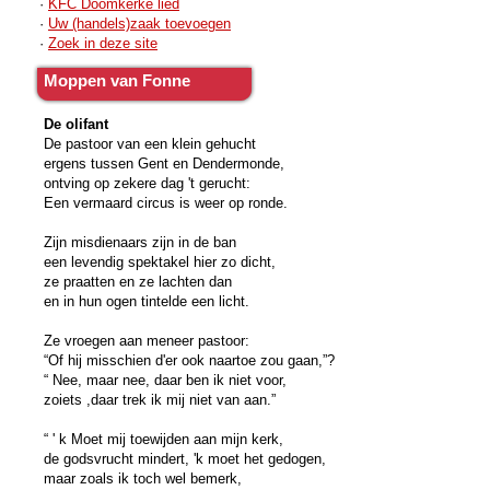
·
KFC Doomkerke lied
·
Uw (handels)zaak toevoegen
·
Zoek in deze site
Moppen van Fonne
De olifant
De pastoor van een klein gehucht
ergens tussen Gent en Dendermonde,
ontving op zekere dag 't gerucht:
Een vermaard circus is weer op ronde.
Zijn misdienaars zijn in de ban
een levendig spektakel hier zo dicht,
ze praatten en ze lachten dan
en in hun ogen tintelde een licht.
Ze vroegen aan meneer pastoor:
“Of hij misschien d'er ook naartoe zou gaan,”?
“ Nee, maar nee, daar ben ik niet voor,
zoiets ,daar trek ik mij niet van aan.”
“ ' k Moet mij toewijden aan mijn kerk,
de godsvrucht mindert, 'k moet het gedogen,
maar zoals ik toch wel bemerk,