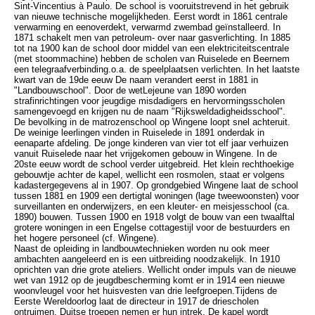
Sint-Vincentius à Paulo. De school is vooruitstrevend in het gebruik
van nieuwe technische mogelijkheden. Eerst wordt in 1861 centrale
verwarming en eenoverdekt, verwarmd zwembad geïnstalleerd. In
1871 schakelt men van petroleum- over naar gasverlichting. In 1885
tot na 1900 kan de school door middel van een elektriciteitscentrale
(met stoommachine) hebben de scholen van Ruiselede en Beernem
een telegraafverbinding.o.a. de speelplaatsen verlichten. In het laatste
kwart van de 19de eeuw De naam verandert eerst in 1881 in
"Landbouwschool". Door de wetLejeune van 1890 worden
strafinrichtingen voor jeugdige misdadigers en hervormingsscholen
samengevoegd en krijgen nu de naam "Rijksweldadigheidsschool".
De bevolking in de matrozenschool op Wingene loopt snel achteruit.
De weinige leerlingen vinden in Ruiselede in 1891 onderdak in
eenaparte afdeling. De jonge kinderen van vier tot elf jaar verhuizen
vanuit Ruiselede naar het vrijgekomen gebouw in Wingene. In de
20ste eeuw wordt de school verder uitgebreid. Het klein rechthoekige
gebouwtje achter de kapel, wellicht een rosmolen, staat er volgens
kadastergegevens al in 1907. Op grondgebied Wingene laat de school
tussen 1881 en 1909 een dertigtal woningen (lage tweewoonsten) voor
surveillanten en onderwijzers, en een kleuter- en meisjesschool (ca.
1890) bouwen. Tussen 1900 en 1918 volgt de bouw van een twaalftal
grotere woningen in een Engelse cottagestijl voor de bestuurders en
het hogere personeel (cf. Wingene).
Naast de opleiding in landbouwtechnieken worden nu ook meer
ambachten aangeleerd en is een uitbreiding noodzakelijk. In 1910
oprichten van drie grote ateliers. Wellicht onder impuls van de nieuwe
wet van 1912 op de jeugdbescherming komt er in 1914 een nieuwe
woonvleugel voor het huisvesten van drie leefgroepen.Tijdens de
Eerste Wereldoorlog laat de directeur in 1917 de driescholen
ontruimen, Duitse troepen nemen er hun intrek. De kapel wordt