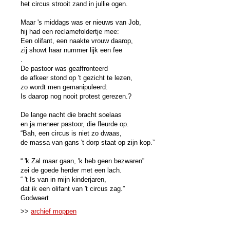
het circus strooit zand in jullie ogen.
Maar 's middags was er nieuws van Job,
hij had een reclamefoldertje mee:
Een olifant, een naakte vrouw daarop,
zij showt haar nummer lijk een fee
.
De pastoor was geaffronteerd
de afkeer stond op 't gezicht te lezen,
zo wordt men gemanipuleerd:
Is daarop nog nooit protest gerezen.?
De lange nacht die bracht soelaas
en ja meneer pastoor, die fleurde op.
“Bah, een circus is niet zo dwaas,
de massa van gans 't dorp staat op zijn kop.”
“ 'k Zal maar gaan, 'k heb geen bezwaren”
zei de goede herder met een lach.
“ 't Is van in mijn kinderjaren,
dat ik een olifant van 't circus zag.”
Godwaert
>>
archief moppen