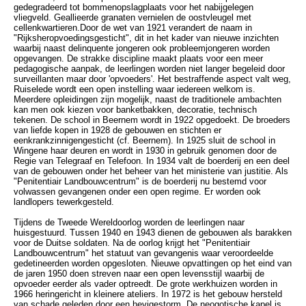
gedegradeerd tot bommenopslagplaats voor het nabijgelegen
vliegveld. Geallieerde granaten vernielen de oostvleugel met
cellenkwartieren.Door de wet van 1921 verandert de naam in
"Rijksheropvoedingsgesticht", dit in het kader van nieuwe inzichten
waarbij naast delinquente jongeren ook probleemjongeren worden
opgevangen. De strakke discipline maakt plaats voor een meer
pedagogische aanpak, de leerlingen worden niet langer begeleid door
surveillanten maar door 'opvoeders'. Het bestraffende aspect valt weg,
Ruiselede wordt een open instelling waar iedereen welkom is.
Meerdere opleidingen zijn mogelijk, naast de traditionele ambachten
kan men ook kiezen voor banketbakken, decoratie, technisch
tekenen. De school in Beernem wordt in 1922 opgedoekt. De broeders
van liefde kopen in 1928 de gebouwen en stichten er
eenkrankzinnigengesticht (cf. Beernem). In 1925 sluit de school in
Wingene haar deuren en wordt in 1930 in gebruik genomen door de
Regie van Telegraaf en Telefoon. In 1934 valt de boerderij en een deel
van de gebouwen onder het beheer van het ministerie van justitie. Als
"Penitentiair Landbouwcentrum" is de boerderij nu bestemd voor
volwassen gevangenen onder een open regime. Er worden ook
landlopers tewerkgesteld.
Tijdens de Tweede Wereldoorlog worden de leerlingen naar
huisgestuurd. Tussen 1940 en 1943 dienen de gebouwen als barakken
voor de Duitse soldaten. Na de oorlog krijgt het "Penitentiair
Landbouwcentrum" het statuut van gevangenis waar veroordeelde
gedetineerden worden opgesloten. Nieuwe opvattingen op het eind van
de jaren 1950 doen streven naar een open levensstijl waarbij de
opvoeder eerder als vader optreedt. De grote werkhuizen worden in
1966 heringericht in kleinere ateliers. In 1972 is het gebouw hersteld
van schade geleden door een hevigestorm. De neogotische kapel is