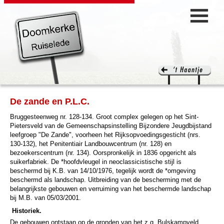
De zande en P.L.C.
Bruggesteenweg nr. 128-134. Groot complex gelegen op het Sint-
Pietersveld van de Gemeenschapsinstelling Bijzondere Jeugdbijstand
leefgroep "De Zande", voorheen het Rijksopvoedingsgesticht (nrs.
130-132), het Penitentiair Landbouwcentrum (nr. 128) en
bezoekerscentrum (nr. 134). Oorspronkelijk in 1836 opgericht als
suikerfabriek. De *hoofdvleugel in neoclassicistische stijl is
beschermd bij K.B. van 14/10/1976, tegelijk wordt de *omgeving
beschermd als landschap. Uitbreiding van de bescherming met de
belangrijkste gebouwen en verruiming van het beschermde landschap
bij M.B. van 05/03/2001.
Historiek.
De gebouwen ontstaan op de gronden van het z.g. Bulskampveld