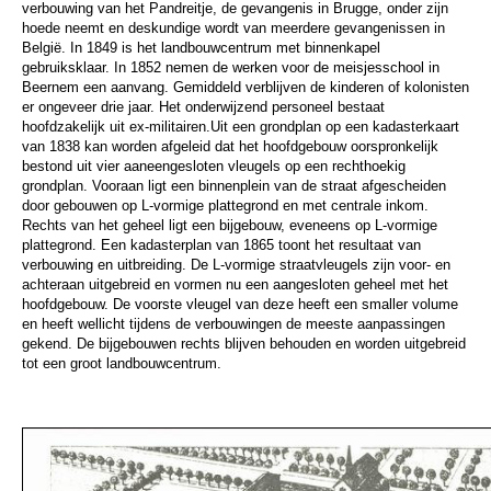
verbouwing van het Pandreitje, de gevangenis in Brugge, onder zijn
hoede neemt en deskundige wordt van meerdere gevangenissen in
België. In 1849 is het landbouwcentrum met binnenkapel
gebruiksklaar. In 1852 nemen de werken voor de meisjesschool in
Beernem een aanvang. Gemiddeld verblijven de kinderen of kolonisten
er ongeveer drie jaar. Het onderwijzend personeel bestaat
hoofdzakelijk uit ex-militairen.Uit een grondplan op een kadasterkaart
van 1838 kan worden afgeleid dat het hoofdgebouw oorspronkelijk
bestond uit vier aaneengesloten vleugels op een rechthoekig
grondplan. Vooraan ligt een binnenplein van de straat afgescheiden
door gebouwen op L-vormige plattegrond en met centrale inkom.
Rechts van het geheel ligt een bijgebouw, eveneens op L-vormige
plattegrond. Een kadasterplan van 1865 toont het resultaat van
verbouwing en uitbreiding. De L-vormige straatvleugels zijn voor- en
achteraan uitgebreid en vormen nu een aangesloten geheel met het
hoofdgebouw. De voorste vleugel van deze heeft een smaller volume
en heeft wellicht tijdens de verbouwingen de meeste aanpassingen
gekend. De bijgebouwen rechts blijven behouden en worden uitgebreid
tot een groot landbouwcentrum.