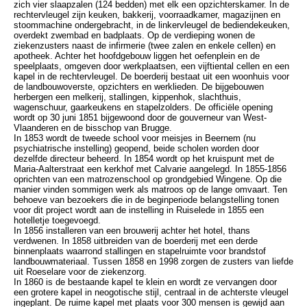
zich vier slaapzalen (124 bedden) met elk een opzichterskamer. In de
rechtervleugel zijn keuken, bakkerij, voorraadkamer, magazijnen en
stoommachine ondergebracht, in de linkervleugel de bediendekeuken,
overdekt zwembad en badplaats. Op de verdieping wonen de
ziekenzusters naast de infirmerie (twee zalen en enkele cellen) en
apotheek. Achter het hoofdgebouw liggen het oefenplein en de
speelplaats, omgeven door werkplaatsen, een vijftiental cellen en een
kapel in de rechtervleugel. De boerderij bestaat uit een woonhuis voor
de landbouwoverste, opzichters en werklieden. De bijgebouwen
herbergen een melkerij, stallingen, kippenhok, slachthuis,
wagenschuur, gaarkeukens en stapelzolders. De officiële opening
wordt op 30 juni 1851 bijgewoond door de gouverneur van West-
Vlaanderen en de bisschop van Brugge.
In 1853 wordt de tweede school voor meisjes in Beernem (nu
psychiatrische instelling) geopend, beide scholen worden door
dezelfde directeur beheerd. In 1854 wordt op het kruispunt met de
Maria-Aalterstraat een kerkhof met Calvarie aangelegd. In 1855-1856
oprichten van een matrozenschool op grondgebied Wingene. Op die
manier vinden sommigen werk als matroos op de lange omvaart. Ten
behoeve van bezoekers die in de beginperiode belangstelling tonen
voor dit project wordt aan de instelling in Ruiselede in 1855 een
hotelletje toegevoegd.
In 1856 installeren van een brouwerij achter het hotel, thans
verdwenen. In 1858 uitbreiden van de boerderij met een derde
binnenplaats waarrond stallingen en stapelruimte voor brandstof
landbouwmateriaal. Tussen 1858 en 1998 zorgen de zusters van liefde
uit Roeselare voor de ziekenzorg.
In 1860 is de bestaande kapel te klein en wordt ze vervangen door
een grotere kapel in neogotische stijl, centraal in de achterste vleugel
ingeplant. De ruime kapel met plaats voor 300 mensen is gewijd aan