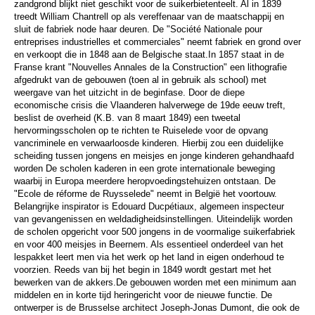
zandgrond blijkt niet geschikt voor de suikerbietenteelt. Al in 1839
treedt William Chantrell op als vereffenaar van de maatschappij en
sluit de fabriek node haar deuren. De "Société Nationale pour
entreprises industrielles et commerciales" neemt fabriek en grond over
en verkoopt die in 1848 aan de Belgische staat.In 1857 staat in de
Franse krant "Nouvelles Annales de la Construction" een lithografie
afgedrukt van de gebouwen (toen al in gebruik als school) met
weergave van het uitzicht in de beginfase. Door de diepe
economische crisis die Vlaanderen halverwege de 19de eeuw treft,
beslist de overheid (K.B. van 8 maart 1849) een tweetal
hervormingsscholen op te richten te Ruiselede voor de opvang
vancriminele en verwaarloosde kinderen. Hierbij zou een duidelijke
scheiding tussen jongens en meisjes en jonge kinderen gehandhaafd
worden De scholen kaderen in een grote internationale beweging
waarbij in Europa meerdere heropvoedingstehuizen ontstaan. De
"Ecole de réforme de Ruysselede" neemt in België het voortouw.
Belangrijke inspirator is Edouard Ducpétiaux, algemeen inspecteur
van gevangenissen en weldadigheidsinstellingen. Uiteindelijk worden
de scholen opgericht voor 500 jongens in de voormalige suikerfabriek
en voor 400 meisjes in Beernem. Als essentieel onderdeel van het
lespakket leert men via het werk op het land in eigen onderhoud te
voorzien. Reeds van bij het begin in 1849 wordt gestart met het
bewerken van de akkers.De gebouwen worden met een minimum aan
middelen en in korte tijd heringericht voor de nieuwe functie. De
ontwerper is de Brusselse architect Joseph-Jonas Dumont, die ook de