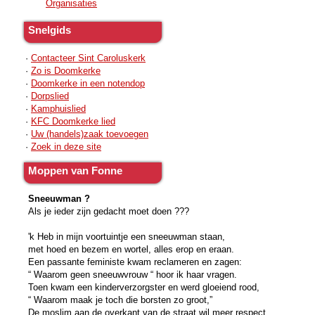
Organisaties
Snelgids
·
Contacteer Sint Caroluskerk
·
Zo is Doomkerke
·
Doomkerke in een notendop
·
Dorpslied
·
Kamphuislied
·
KFC Doomkerke lied
·
Uw (handels)zaak toevoegen
·
Zoek in deze site
Moppen van Fonne
Sneeuwman ?
Als je ieder zijn gedacht moet doen ???
'k Heb in mijn voortuintje een sneeuwman staan,
met hoed en bezem en wortel, alles erop en eraan.
Een passante feministe kwam reclameren en zagen:
“ Waarom geen sneeuwvrouw “ hoor ik haar vragen.
Toen kwam een kinderverzorgster en werd gloeiend rood,
“ Waarom maak je toch die borsten zo groot,”
De moslim aan de overkant van de straat wil meer respect