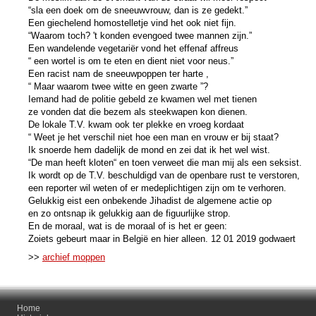
“sla een doek om de sneeuwvrouw, dan is ze gedekt.”
Een giechelend homostelletje vind het ook niet fijn.
“Waarom toch? 't konden evengoed twee mannen zijn.”
Een wandelende vegetariër vond het effenaf affreus
“ een wortel is om te eten en dient niet voor neus.”
Een racist nam de sneeuwpoppen ter harte ,
“ Maar waarom twee witte en geen zwarte ”?
Iemand had de politie gebeld ze kwamen wel met tienen
ze vonden dat die bezem als steekwapen kon dienen.
De lokale T.V. kwam ook ter plekke en vroeg kordaat
“ Weet je het verschil niet hoe een man en vrouw er bij staat?
Ik snoerde hem dadelijk de mond en zei dat ik het wel wist.
“De man heeft kloten“ en toen verweet die man mij als een seksist.
Ik wordt op de T.V. beschuldigd van de openbare rust te verstoren,
een reporter wil weten of er medeplichtigen zijn om te verhoren.
Gelukkig eist een onbekende Jihadist de algemene actie op
en zo ontsnap ik gelukkig aan de figuurlijke strop.
En de moraal, wat is de moraal of is het er geen:
Zoiets gebeurt maar in België en hier alleen. 12 01 2019 godwaert
>>
archief moppen
Home