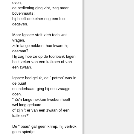
even,
de bediening ging vlot, zeg maar
bovenmaats;
hij heeft de kelner nog een fooi
gegeven.
Maar Ignace stelt zich toch wat
vragen,
zo'n lange nekken, hoe kwam hij
daaraan?
Hij zag hoe ze op de toonbank lagen,
heel zeker van een kalkoen of van
een zwaan.
Ignace had geluk, de “ patron” was in
de buurt
en inderhaast ging hij een vraagje
doen.
“ Zo'n lange nekken kweken heeft
wel lang geduurd
of zijn 't er van een zwaan of een
kalkoen?”
De “ baas” gaf geen krimp, hij vertrok
geen spiertje