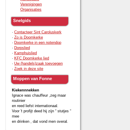
Verenigingen
Organisaties
Snelgids
·
Contacteer Sint Caroluskerk
·
Zo is Doomkerke
·
Doomkerke in een notendop
·
Dorpslied
·
Kamphuislied
·
KFC Doomkerke lied
·
Uw (handels)zaak toevoegen
·
Zoek in deze site
Moppen van Fonne
Kiekennnekken
Ignace was chauffeur ,zeg maar
routinier
en reed liefst internationaal.
Voor 't profijt deed hij zijn “ stutjes “
mee
en drinken , dat vond men overal.