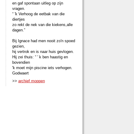
en gaf spontaan uitleg op zijn
vragen.
“ 'k Verhoog de eetbak van die
diertjes
zo rekt de nek van die kiekens,alle
dagen.”
Bij Ignace had men nooit zo'n spoed
gezien,
hij vertrok en is naar huis gevlogen.
Hij zei thuis: “ ' k ben haastig en
bovendien
'k moet mijn piscine iets verhogen.
Godwaert
>>
archief moppen