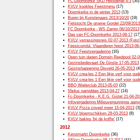
FC-Doomkerke SKD Hetsberge 4-3
(30)
KVLV kookles Feestmenu
(17)
Doomkerke in de winter 2013
(13)
Buren bij Kunstenaars 2013/10/20
(19)
Fietstocht De groene Gordel 22/09/2013
FC Doomkerke - WS Zarren 06/10/2013
Dag van FC-Doomkerke 2013-08-17
(17
KVLV verrassingsreis 02-07-2013 (Foto
Feestcomità¨ Vlaanderen feest 2013-06
KVLV Feestvergadering
(16)
Open tuin dagen Domein Reedpool 02-0
Gezinsbedevaart De Ginste 17-05-2013
Gezinshappening Disveld 26-05-2013
(4
KVLV crea-les 2 Een likje verf voor oud
KVLV crea-les 1 Een likje verf voor oud
BBQ Wielerclub 2013-05-03
(22)
55plus namiddag 2013-04-27
(14)
Fc-Doomkerke - K.E.G. Gistel 21-04-20
Infovergadering Milieuvergunnings aanv
KVLV Pizza zoveel meer 15-04-2013
(3
KVLV bloemschikken 28-03-2013
(8)
KVLV bakles 'bij de koffie'
(17)
2012
Kerstmarkt Doomkerke
(36)
SElooi Doomkerke 08-12-2012
(41)