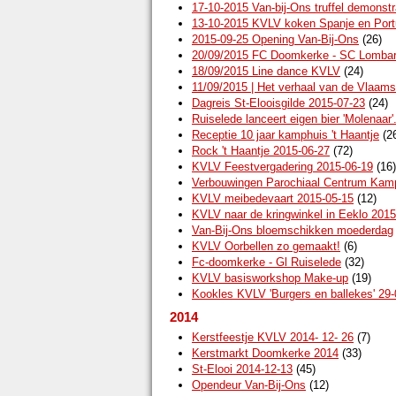
17-10-2015 Van-bij-Ons truffel demonstr
13-10-2015 KVLV koken Spanje en Port
2015-09-25 Opening Van-Bij-Ons
(26)
20/09/2015 FC Doomkerke - SC Lombar
18/09/2015 Line dance KVLV
(24)
11/09/2015 | Het verhaal van de Vlaams
Dagreis St-Elooisgilde 2015-07-23
(24)
Ruiselede lanceert eigen bier 'Molenaar
Receptie 10 jaar kamphuis 't Haantje
(2
Rock 't Haantje 2015-06-27
(72)
KVLV Feestvergadering 2015-06-19
(16)
Verbouwingen Parochiaal Centrum Kamph
KVLV meibedevaart 2015-05-15
(12)
KVLV naar de kringwinkel in Eeklo 2015
Van-Bij-Ons bloemschikken moederdag
KVLV Oorbellen zo gemaakt!
(6)
Fc-doomkerke - Gl Ruiselede
(32)
KVLV basisworkshop Make-up
(19)
Kookles KVLV 'Burgers en ballekes' 29-0
2014
Kerstfeestje KVLV 2014- 12- 26
(7)
Kerstmarkt Doomkerke 2014
(33)
St-Elooi 2014-12-13
(45)
Opendeur Van-Bij-Ons
(12)