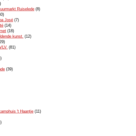
)
uurmarkt Ruiselede
(8)
0)
opa José
(7)
té
(14)
 met
(18)
ldende kunst.
(12)
29)
KVLV.
(81)
)
nde
(39)
amphuis 't Haantje
(11)
)