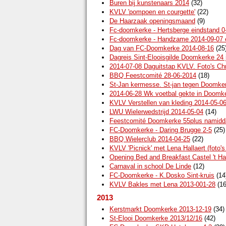
Buren bij kunstenaars 2014
(32)
KVLV 'pompoen en courgette'
(22)
De Haarzaak openingsmaand
(9)
Fc-doomkerke - Hertsberge eindstand 0
Fc-doomkerke - Handzame 2014-09-07 e
Dag van FC-Doomkerke 2014-08-16
(25
Dagreis Sint-Elooisgilde Doomkerke 24 j
2014-07-08 Daguitstap KVLV. Foto's Chr
BBQ Feestcomité 28-06-2014
(18)
St-Jan kermesse. St-jan tegen Doomke
2014-06-28 Wk voetbal gekte in Doomk
KVLV Verstellen van kleding 2014-05-0
LWU Wielerwedstrijd 2014-05-04
(14)
Feestcomité Doomkerke 55plus namidda
FC-Doomkerke - Daring Brugge 2-5
(25)
BBQ Wielerclub 2014-04-25
(22)
KVLV 'Picnick' met Lena Hallaert (foto'
Opening Bed and Breakfast Castel 't Ha
Carnaval in school De Linde
(12)
FC-Doomkerke - K.Dosko Sint-kruis
(14
KVLV Bakles met Lena 2013-001-28
(16
2013
Kerstmarkt Doomkerke 2013-12-19
(34)
St-Elooi Doomkerke 2013/12/16
(42)