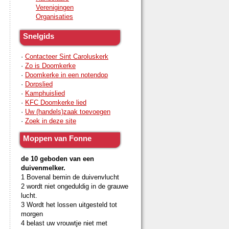
Verenigingen
Organisaties
Snelgids
·
Contacteer Sint Caroluskerk
·
Zo is Doomkerke
·
Doomkerke in een notendop
·
Dorpslied
·
Kamphuislied
·
KFC Doomkerke lied
·
Uw (handels)zaak toevoegen
·
Zoek in deze site
Moppen van Fonne
de 10 geboden van een
duivenmelker.
1 Bovenal bemin de duivenvlucht
2 wordt niet ongeduldig in de grauwe
lucht.
3 Wordt het lossen uitgesteld tot
morgen
4 belast uw vrouwtje niet met