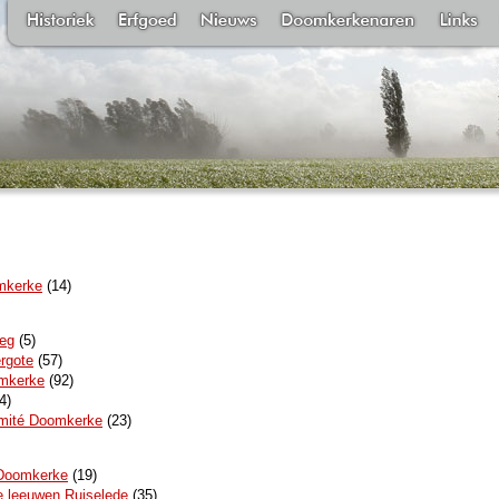
omkerke
(14)
eg
(5)
ergote
(57)
omkerke
(92)
4)
omité Doomkerke
(23)
 Doomkerke
(19)
 leeuwen Ruiselede
(35)