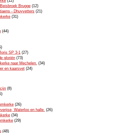
erke
(12)
 Beisbroek Brugge
(12)
tiaens - Dhuyvetters
(21)
mkerke
(31)
e
(44)
6)
Joris SP 3-1
(27)
e gloriën
(73)
kerke naar Mechelen.
(34)
r en kaarsvet
(24)
cijn
(8)
6)
oomkerke
(26)
verijse, Waterloo en halle.
(26)
mkerke
(34)
omkerke
(29)
e
(48)