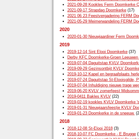
2021-09-28 Kookles Ferm Doomkerke 
2021-09-17 Strapdag Doomkerke
(17)
2021 06 23 Feestvergadering FERM D
2021-05-29 Meimerwandeling FERM D
2020
2020-01-30 Nieuwjaardiner Ferm Doomk
2019
2019-12-14 Sint Elooi Doomkerke
(37)
Derby KFC Doomkerke-Groen Leeuwen 
2019-07-04 Daguitstap KVLV Doomkerk
2019-09-29 Gezinsontbijt KVLV Doomk
2019-10-12 Kapel en begraafplaats herl
2019-07-24 Daguitstap St-Elooisgilde, P
2019-07-04 Inhuldiging nieuwe trage 
2019-06-20 KVLV zomerfeest Midsomm
2019-0411 Bakles KVLV
(22)
2019-02-19 kookles KVLV Doomkerke 'so
2019-01-31 Nieuwjaarsfeestje KVLV D
2019-01-23 Doomkerke in de sneeuw.
(2
2018
2018-12-08 St-Elooi 2018
(3)
2018-10-07 FC Doomkerke - E.Brugge
(