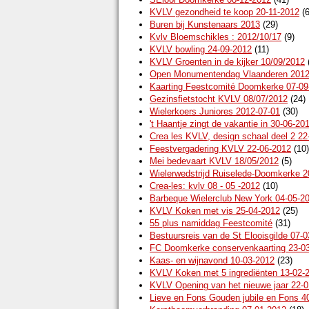
KVLV gezondheid te koop 20-11-2012
(6
Buren bij Kunstenaars 2013
(29)
Kvlv Bloemschikles : 2012/10/17
(9)
KVLV bowling 24-09-2012
(11)
KVLV Groenten in de kijker 10/09/2012
Open Monumentendag Vlaanderen 2012
Kaarting Feestcomité Doomkerke 07-09
Gezinsfietstocht KVLV 08/07/2012
(24)
Wielerkoers Juniores 2012-07-01
(30)
't Haantje zingt de vakantie in 30-06-20
Crea les KVLV, design schaal deel 2 22
Feestvergadering KVLV 22-06-2012
(10)
Mei bedevaart KVLV 18/05/2012
(5)
Wielerwedstrijd Ruiselede-Doomkerke 2
Crea-les: kvlv 08 - 05 -2012
(10)
Barbeque Wielerclub New York 04-05-2
KVLV Koken met vis 25-04-2012
(25)
55 plus namiddag Feestcomité
(31)
Bestuursreis van de St Elooisgilde 07-
FC Doomkerke conservenkaarting 23-0
Kaas- en wijnavond 10-03-2012
(23)
KVLV Koken met 5 ingrediënten 13-02-
KVLV Opening van het nieuwe jaar 22-
Lieve en Fons Gouden jubile en Fons 40