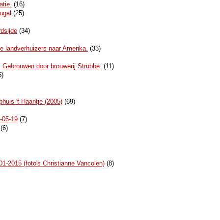
atie.
(16)
ugal
(25)
dsijde
(34)
e landverhuizers naar Amerika.
(33)
'. Gebrouwen door brouwerij Strubbe.
(11)
6)
uis 't Haantje (2005)
(69)
-05-19
(7)
(6)
1-2015 (foto's Christianne Vancolen)
(8)