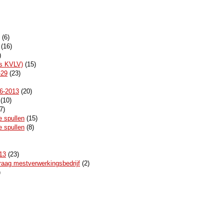
(6)
(16)
)
's KVLV)
(15)
-29
(23)
6-2013
(20)
(10)
7)
e spullen
(15)
e spullen
(8)
13
(23)
raag mestverwerkingsbedrijf
(2)
)