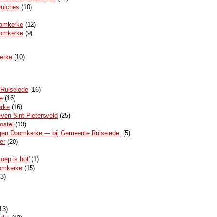
Quiches
(10)
oomkerke
(12)
oomkerke
(9)
erke
(10)
Ruiselede
(16)
e
(16)
erke
(16)
even Sint-Pietersveld
(25)
ostel
(13)
wegen Doomkerke — bij Gemeente Ruiselede.
(5)
er
(20)
ep is hot'
(1)
oomkerke
(15)
3)
13)