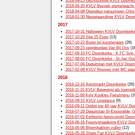
2018-09-23 Gezinsontbijt KVLV Doomk
2018-04-20 KVLV Bezoek sterrenwacht
2018-04-08 Opendeur natuursteen Chris
2018-01-30 Nieuwjaarsdiner KVLV Doo
2017
2017-10-31 Halloween KVLV Doomkerk
2017-10-20 Site 25 Expo
(13)
2017-10-22 Buren bij kunstenaars
(28)
2017-09-23 operdeurdag Van Bij Ons
(1
2017-09-10 FC Doomkerke - K.FC Sint-
2017-09-02 FC Doomkerke - St-Jan Oud
2017-07-06 Daguitstap met KVLV Doom
2017-02-08 KVLV Roosjes met WC papie
2016
2016-12-16 Kerstmarkt Doomkerke
(28)
2016-11-15 KVLV Beweging als topmedi
2016-11-09 Kvlv Kookles Feestmenu
(1
2016-09-15 KVLV Linedance
(9)
2016-09-11 Ontbijt tgv 60 jaar KVLV D
2016-07-28 Daguitstap St-Elooisgilde, O
2016-07-02 Eetfestijn feestcomité Doo
2016-06-16 Feestvergadering KVLV Do
2016-05-06 Bloembakken vullen
(12)
2016-05-28 Share Fair KVLV Doomkerk