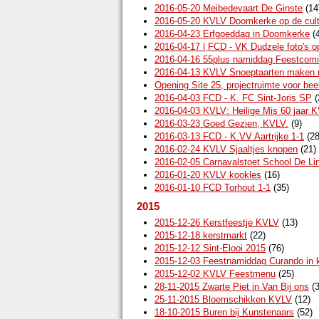
2016-05-20 Meibedevaart De Ginste
(14
2016-05-20 KVLV Doomkerke op de cult
2016-04-23 Erfgoeddag in Doomkerke
(4
2016-04-17 | FCD - VK Dudzele foto's 
2016-04-16 55plus namiddag Feestcomi
2016-04-13 KVLV Snoeptaarten maken
Opening Site 25, projectruimte voor bee
2016-04-03 FCD - K. FC Sint-Joris SP
(
2016-04-03 KVLV: Heilige Mis 60 jaar 
2016-03-23 Goed Gezien, KVLV.
(9)
2016-03-13 FCD - K.VV Aartrijke 1-1
(28
2016-02-24 KVLV Sjaaltjes knopen
(21)
2016-02-05 Carnavalstoet School De Li
2016-01-20 KVLV kookles
(16)
2016-01-10 FCD Torhout 1-1
(35)
2015
2015-12-26 Kerstfeestje KVLV
(13)
2015-12-18 kerstmarkt
(22)
2015-12-12 Sint-Elooi 2015
(76)
2015-12-03 Feestnamiddag Curando in k
2015-12-02 KVLV Feestmenu
(25)
28-11-2015 Zwarte Piet in Van Bij ons
(3
25-11-2015 Bloemschikken KVLV
(12)
18-10-2015 Buren bij Kunstenaars
(52)