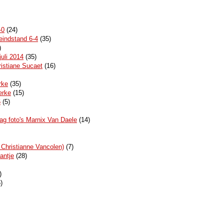
-0
(24)
indstand 6-4
(35)
)
uli 2014
(35)
istiane Sucaet
(16)
rke
(35)
erke
(15)
6
(5)
g foto's Marnix Van Daele
(14)
s Christianne Vancolen)
(7)
antje
(28)
)
)