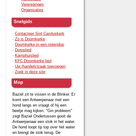
Verenigingen
Organisaties
Snelgids
·
Contacteer Sint Caroluskerk
·
Zo is Doomkerke
·
Doomkerke in een notendop
·
Dorpslied
·
Kamphuislied
·
KFC Doomkerke lied
·
Uw (handels)zaak toevoegen
·
Zoek in deze site
Mop
Baziel zit te vissen in de Blinker. Er
komt een Antwerpenaar met een
hond langs en vraagt of hij een
beetje mag kijken. "Gin probleem"
zegt Baziel Ondertussen gooit de
Antwerpenaar een stok in het water.
De hond loopt tip top over het water
en brengt de stok terug. De