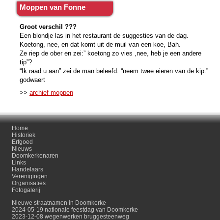
Moppen van Fonne
Groot verschil ???
Een blondje las in het restaurant de suggesties van de dag.
Koetong, nee, en dat komt uit de muil van een koe, Bah.
Ze riep de ober en zei:” koetong zo vies ,nee, heb je een andere
tip”?
“Ik raad u aan” zei de man beleefd: “neem twee eieren van de kip.”
godwaert
>>
archief moppen
Home
Historiek
Erfgoed
Nieuws
Doomkerkenaren
Links
Handelaars
Verenigingen
Organisaties
Fotogalerij
Nieuwe straatnamen in Doomkerke
2024-05-19 nationale feestdag van Doomkerke
2023-12-08 wegenwerken bruggesteenweg