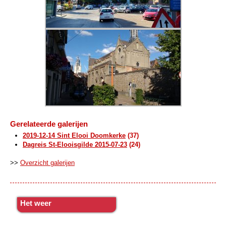
Gerelateerde galerijen
2019-12-14 Sint Elooi Doomkerke
(37)
Dagreis St-Elooisgilde 2015-07-23
(24)
>>
Overzicht galerijen
Het weer