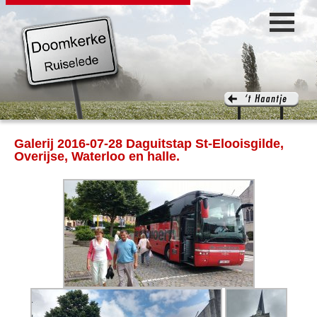
Galerij 2016-07-28 Daguitstap St-Elooisgilde,
Overijse, Waterloo en halle.