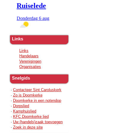
Links
Links
Handelaars
Verenigingen
Organisaties
Snelgids
·
Contacteer Sint Caroluskerk
·
Zo is Doomkerke
·
Doomkerke in een notendop
·
Dorpslied
·
Kamphuislied
·
KFC Doomkerke lied
·
Uw (handels)zaak toevoegen
·
Zoek in deze site