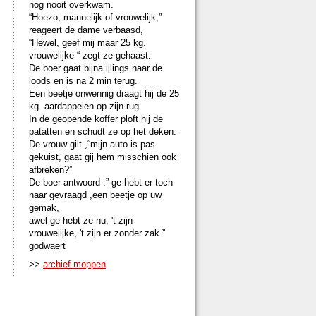
nog nooit overkwam.
“Hoezo, mannelijk of vrouwelijk,”
reageert de dame verbaasd,
“Hewel, geef mij maar 25 kg.
vrouwelijke “ zegt ze gehaast.
De boer gaat bijna ijlings naar de
loods en is na 2 min terug.
Een beetje onwennig draagt hij de 25
kg. aardappelen op zijn rug.
In de geopende koffer ploft hij de
patatten en schudt ze op het deken.
De vrouw gilt ,“mijn auto is pas
gekuist, gaat gij hem misschien ook
afbreken?”
De boer antwoord :” ge hebt er toch
naar gevraagd ,een beetje op uw
gemak,
awel ge hebt ze nu, 't zijn
vrouwelijke, 't zijn er zonder zak.”
godwaert
>>
archief moppen