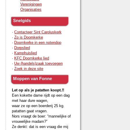
Verenigingen
Organisaties
Snelgids
·
Contacteer Sint Caroluskerk
·
Zo is Doomkerke
·
Doomkerke in een notendop
·
Dorpslied
·
Kamphuislied
·
KFC Doomkerke lied
·
Uw (handels)zaak toevoegen
·
Zoek in deze site
Moppen van Fonne
Let op als je patatten koopt.!!
Een kokette dame rijdt op een dag
met haar dure wagen,
waar ze op een boerderij 25 kg.
patatten gaat vragen.
Nors vraagt de boer: “mannelijke of
vrouwelijke madam?”
Ze denkt: dat is een vraag die mij