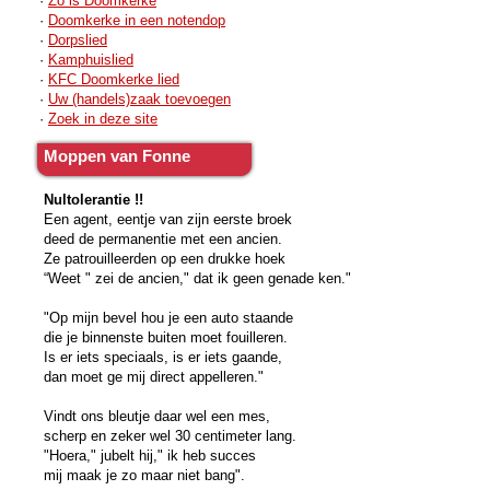
·
Zo is Doomkerke
·
Doomkerke in een notendop
·
Dorpslied
·
Kamphuislied
·
KFC Doomkerke lied
·
Uw (handels)zaak toevoegen
·
Zoek in deze site
Moppen van Fonne
Nultolerantie !!
Een agent, eentje van zijn eerste broek
deed de permanentie met een ancien.
Ze patrouilleerden op een drukke hoek
“Weet " zei de ancien," dat ik geen genade ken."
"Op mijn bevel hou je een auto staande
die je binnenste buiten moet fouilleren.
Is er iets speciaals, is er iets gaande,
dan moet ge mij direct appelleren."
Vindt ons bleutje daar wel een mes,
scherp en zeker wel 30 centimeter lang.
"Hoera," jubelt hij," ik heb succes
mij maak je zo maar niet bang".