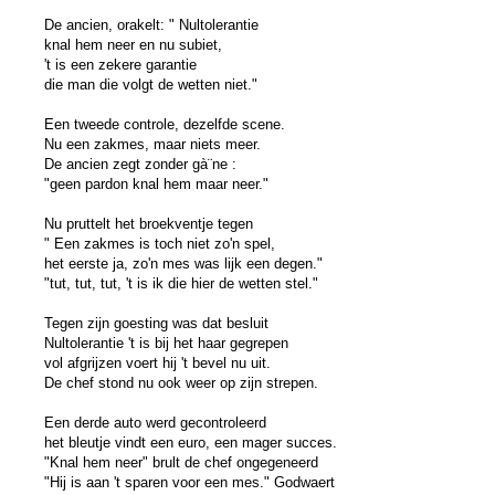
De ancien, orakelt: " Nultolerantie
knal hem neer en nu subiet,
't is een zekere garantie
die man die volgt de wetten niet."
Een tweede controle, dezelfde scene.
Nu een zakmes, maar niets meer.
De ancien zegt zonder gà¨ne :
"geen pardon knal hem maar neer."
Nu pruttelt het broekventje tegen
" Een zakmes is toch niet zo'n spel,
het eerste ja, zo'n mes was lijk een degen."
"tut, tut, tut, 't is ik die hier de wetten stel."
Tegen zijn goesting was dat besluit
Nultolerantie 't is bij het haar gegrepen
vol afgrijzen voert hij 't bevel nu uit.
De chef stond nu ook weer op zijn strepen.
Een derde auto werd gecontroleerd
het bleutje vindt een euro, een mager succes.
"Knal hem neer" brult de chef ongegeneerd
"Hij is aan 't sparen voor een mes." Godwaert