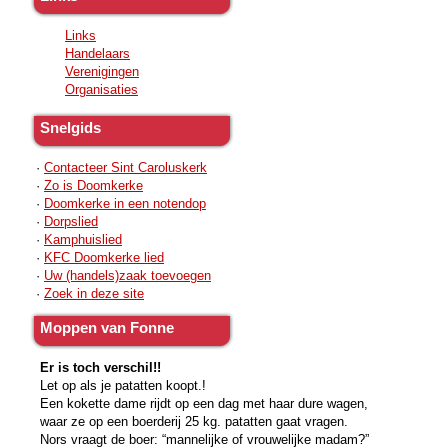
Links
Handelaars
Verenigingen
Organisaties
Snelgids
·
Contacteer Sint Caroluskerk
·
Zo is Doomkerke
·
Doomkerke in een notendop
·
Dorpslied
·
Kamphuislied
·
KFC Doomkerke lied
·
Uw (handels)zaak toevoegen
·
Zoek in deze site
Moppen van Fonne
Er is toch verschil!!
Let op als je patatten koopt.!
Een kokette dame rijdt op een dag met haar dure wagen,
waar ze op een boerderij 25 kg. patatten gaat vragen.
Nors vraagt de boer: “mannelijke of vrouwelijke madam?”