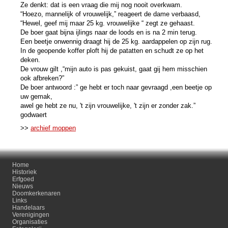
Ze denkt: dat is een vraag die mij nog nooit overkwam.
“Hoezo, mannelijk of vrouwelijk,” reageert de dame verbaasd,
“Hewel, geef mij maar 25 kg. vrouwelijke “ zegt ze gehaast.
De boer gaat bijna ijlings naar de loods en is na 2 min terug.
Een beetje onwennig draagt hij de 25 kg. aardappelen op zijn rug.
In de geopende koffer ploft hij de patatten en schudt ze op het
deken.
De vrouw gilt ,“mijn auto is pas gekuist, gaat gij hem misschien
ook afbreken?”
De boer antwoord :” ge hebt er toch naar gevraagd ,een beetje op
uw gemak,
awel ge hebt ze nu, 't zijn vrouwelijke, 't zijn er zonder zak.”
godwaert
>>
archief moppen
Home
Historiek
Erfgoed
Nieuws
Doomkerkenaren
Links
Handelaars
Verenigingen
Organisaties