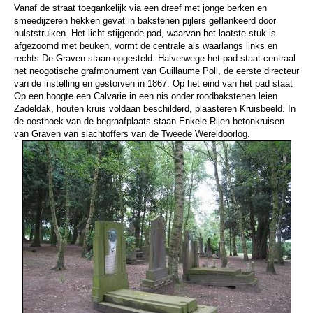
Vanaf de straat toegankelijk via een dreef met jonge berken en
smeedijzeren hekken gevat in bakstenen pijlers geflankeerd door
hulststruiken. Het licht stijgende pad, waarvan het laatste stuk is
afgezoomd met beuken, vormt de centrale als waarlangs links en
rechts
De Graven staan opgesteld. Halverwege het pad staat centraal
het
neogotische grafmonument van Guillaume Poll, de eerste directeur
van de instelling en gestorven in 1867. Op het eind van het pad staat
Op een hoogte een Calvarie in een nis onder roodbakstenen leien
Zadeldak, houten kruis voldaan beschilderd, plaasteren Kruisbeeld. In
de
oosthoek van de begraafplaats staan Enkele Rijen betonkruisen
van
Graven van slachtoffers van de Tweede Wereldoorlog.