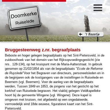
Bruggesteenweg z.nr. begraafplaats
Beboste en hoger gelegen begraafplaats op het
Sint-Pietersveld, in de
zuidoosthoek van het domein van het
Rijksopvoedingsgesticht (zie
nrs.. 128-134), op het kruispunt met de
Maria-Aalterstraat. In gebruik
genomen op 21/02/1854 als
van de begraafplaats "
Ecole de Reforme
de Ruyslede
"Voor het
Begraven van directeurs, personeelsleden en in
de beginjaren ook de
kostgangers van de instellingen in Ruiselede en
Beernem (vgl.
Beernem).
Voor de aanleg van de begraafplaats
werden, Tussen 1849 en 1853, de
jongens van het gesticht op het
kerkhof van Ruiselede begraven. Het
vlakbij gelegen
Veldkapelleke
hoort bij de gemeente Wingene (vgl.
Wingene). Deze kapel is
omgeven met kruisen, riet afgebeeld op
een ongedateerde,
vermoedelijk eind 18de eeuwse, figuratieve kaart
van het Sint-
Pietersveld.