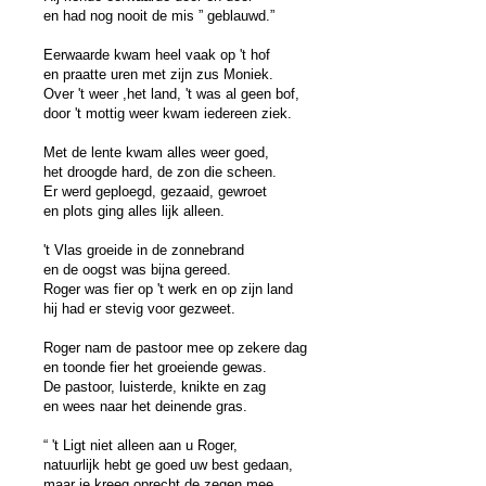
en had nog nooit de mis ” geblauwd.”
Eerwaarde kwam heel vaak op 't hof
en praatte uren met zijn zus Moniek.
Over 't weer ,het land, 't was al geen bof,
door 't mottig weer kwam iedereen ziek.
Met de lente kwam alles weer goed,
het droogde hard, de zon die scheen.
Er werd geploegd, gezaaid, gewroet
en plots ging alles lijk alleen.
't Vlas groeide in de zonnebrand
en de oogst was bijna gereed.
Roger was fier op 't werk en op zijn land
hij had er stevig voor gezweet.
Roger nam de pastoor mee op zekere dag
en toonde fier het groeiende gewas.
De pastoor, luisterde, knikte en zag
en wees naar het deinende gras.
“ 't Ligt niet alleen aan u Roger,
natuurlijk hebt ge goed uw best gedaan,
maar je kreeg oprecht de zegen mee,