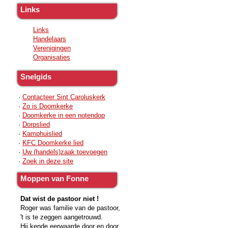
Links
Links
Handelaars
Verenigingen
Organisaties
Snelgids
·
Contacteer Sint Caroluskerk
·
Zo is Doomkerke
·
Doomkerke in een notendop
·
Dorpslied
·
Kamphuislied
·
KFC Doomkerke lied
·
Uw (handels)zaak toevoegen
·
Zoek in deze site
Moppen van Fonne
Dat wist de pastoor niet !
Roger was familie van de pastoor,
't is te zeggen aangetrouwd.
Hij kende eerwaarde door en door