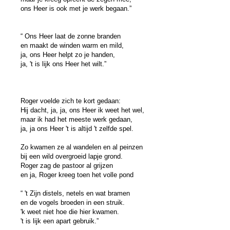
ons Heer is ook met je werk begaan.”
“ Ons Heer laat de zonne branden
en maakt de winden warm en mild,
ja, ons Heer helpt zo je handen,
ja, 't is lijk ons Heer het wilt.”
Roger voelde zich te kort gedaan:
Hij dacht, ja, ja, ons Heer ik weet het wel,
maar ik had het meeste werk gedaan,
ja, ja ons Heer 't is altijd 't zelfde spel.
Zo kwamen ze al wandelen en al peinzen
bij een wild overgroeid lapje grond.
Roger zag de pastoor al grijzen
en ja, Roger kreeg toen het volle pond
“ 't Zijn distels, netels en wat bramen
en de vogels broeden in een struik.
'k weet niet hoe die hier kwamen.
't is lijk een apart gebruik.”